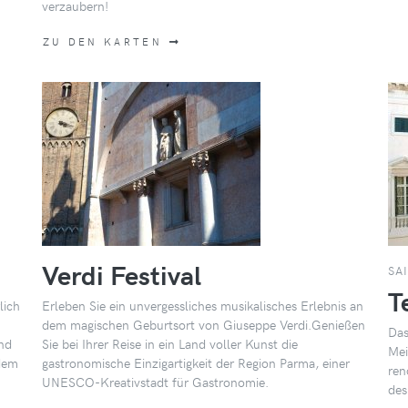
verzaubern!
ZU DEN KARTEN
Verdi Festival
SA
T
lich
Erleben Sie ein unvergessliches musikalisches Erlebnis an
dem magischen Geburtsort von Giuseppe Verdi.Genießen
Das
und
Sie bei Ihrer Reise in ein Land voller Kunst die
Mei
 dem
gastronomische Einzigartigkeit der Region Parma, einer
ren
UNESCO-Kreativstadt für Gastronomie.
des