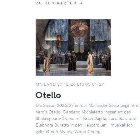
ZU DEN KARTEN
MAILAND 07.12.26 BIS 05.01.27
Otello
Die Saison 2026/27 an der Mailänder Scala beginnt m
Verdis Otello. Damiano Michieletto inszeniert das
Shakespeare-Drama mit Brian Jagde, Luca Salsi und
Eleonora Buratto in den Hauptrollen – musikalisch
geleitet von Myung-Whun Chung.