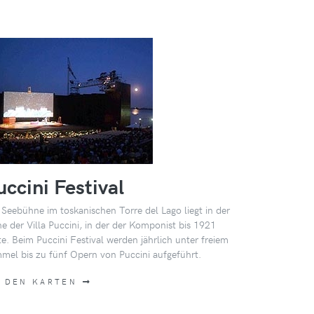
uccini Festival
 Seebühne im toskanischen Torre del Lago liegt in der
e der Villa Puccini, in der der Komponist bis 1921
te. Beim Puccini Festival werden jährlich unter freiem
mel bis zu fünf Opern von Puccini aufgeführt.
 DEN KARTEN