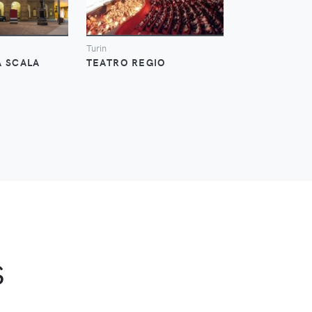
Turin
New York
A SCALA
TEATRO REGIO
METROPOLIT
s