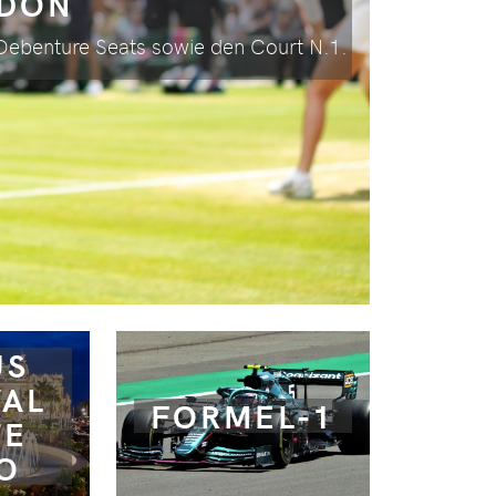
DON
 Debenture Seats sowie den Court N.1.
US
VAL
FORMEL-1
TE
O