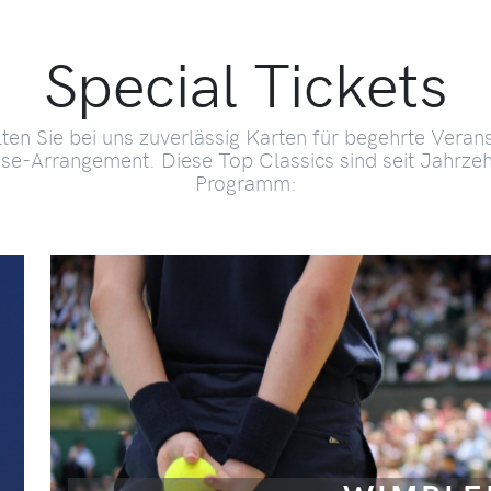
Special Tickets
lten Sie bei uns zuverlässig Karten für begehrte Veran
ise-Arrangement. Diese Top Classics sind seit Jahrze
Programm: