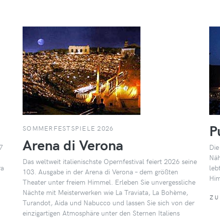
P
SOMMERFESTSPIELE 2026
Arena di Verona
7
Die
Näh
Das weltweit italienischste Opernfestival feiert 2026 seine
ra
leb
103. Ausgabe in der Arena di Verona – dem größten
Him
Theater unter freiem Himmel. Erleben Sie unvergessliche
Nächte mit Meisterwerken wie La Traviata, La Bohème,
ZU
Turandot, Aida und Nabucco und lassen Sie sich von der
einzigartigen Atmosphäre unter den Sternen Italiens