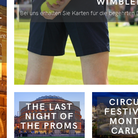
WIMBLE
Bei uns erhalten Sie Karten für die begehrten
L
r
hre
n
CIRC
THE LAST
FESTI
NIGHT OF
MON
THE PROMS
CARL