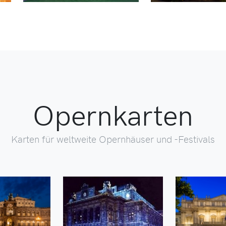
Opernkarten
Karten für weltweite Opernhäuser und -Festivals
ELPLAN
SPIELPLAN
SPI