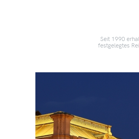
Seit 1990 erha
festgelegtes Re