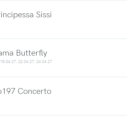
incipessa Sissi
ma Butterfly
 18.04.27, 22.04.27, 24.04.27
o197 Concerto