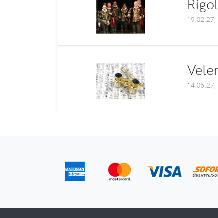
Rigo
19.02.27,
Vele
14.05.27,