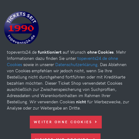
topevents24.de
funktioniert
auf Wunsch
ohne Cookies
. Mehr
Informationen dazu finden Sie unter
topevents24.de ohne
Cookies
sowie in unserer
Datenschutzerklärung
. Das Ablehnen
von Cookies empfehlen wir jedoch nicht, wenn Sie Ihre
Bestellung nicht durchgehend fortführen oder mit Kreditkarte
bezahlen möchten. Dieser Ticket Shop verwendetet Cookies
auschließlich zur Zwischenspeicherung von Suchprofilen,
Adressdaten und Warenkorbinhalten im Rahmen Ihrer
Bestellung. Wir verwenden Cookies
nicht
für Werbezwecke, zur
Analyse oder zur Weitergabe an Dritte.
Diese Website kann Cookies verwenden. Bitte nehmen Sie weiter
WEITER OHNE COOKIES
unten Ihre Einstellungen vor.
© 2026 topevents24.de. All rights reserved.