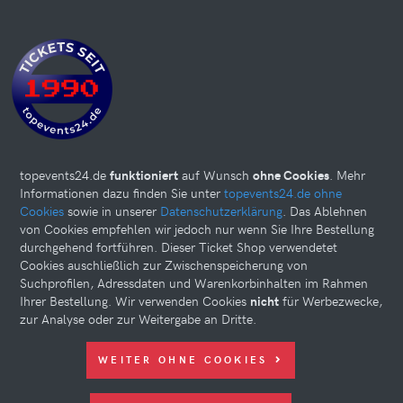
topevents24.de
funktioniert
auf Wunsch
ohne Cookies
. Mehr
Informationen dazu finden Sie unter
topevents24.de ohne
Cookies
sowie in unserer
Datenschutzerklärung
. Das Ablehnen
von Cookies empfehlen wir jedoch nur wenn Sie Ihre Bestellung
durchgehend fortführen. Dieser Ticket Shop verwendetet
Cookies auschließlich zur Zwischenspeicherung von
Suchprofilen, Adressdaten und Warenkorbinhalten im Rahmen
Ihrer Bestellung. Wir verwenden Cookies
nicht
für Werbezwecke,
zur Analyse oder zur Weitergabe an Dritte.
Diese Website kann Cookies verwenden. Bitte nehmen Sie weiter
WEITER OHNE COOKIES
unten Ihre Einstellungen vor.
© 2026 topevents24.de. All rights reserved.