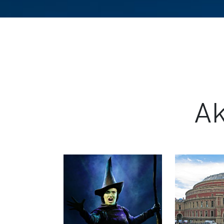
Ak
TERMINE
TE