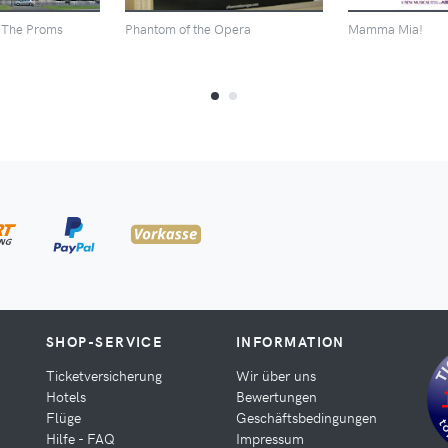
f The Proms
Phantom of the Opera
Mamma Mia!
SHOP-SERVICE
INFORMATION
Ticketversicherung
Wir über uns
Hotels
Bewertungen
Flüge
Geschäftsbedingungen
Hilfe - FAQ
Impressum