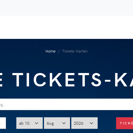
Home
Tickets-Karten
 TICKETS-
TICK