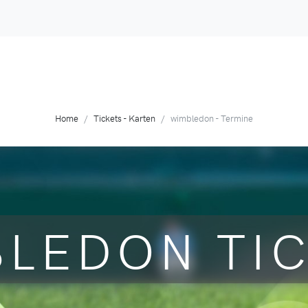
Home
Tickets - Karten
wimbledon - Termine
LEDON TI