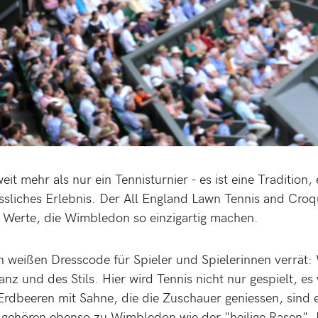
it mehr als nur ein Tennisturnier - es ist eine Tradition,
ssliches Erlebnis. Der All England Lawn Tennis and Croq
e Werte, die Wimbledon so einzigartig machen.
en weißen Dresscode für Spieler und Spielerinnen verrät:
anz und des Stils. Hier wird Tennis nicht nur gespielt, es 
rdbeeren mit Sahne, die die Zuschauer geniessen, sind e
gehören ebenso zu Wimbledon wie der "heilige Rasen". 