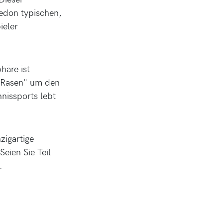
ledon typischen,
ieler
häre ist
n Rasen" um den
nissports lebt
zigartige
Seien Sie Teil
.