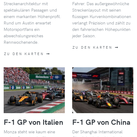
Streckenarchitektur mit
Fahrer. Das außergewöhnliche
spektakulären Passagen und
Streckenlayout mit seinen
einem markanten Höhenprofil.
flüssigen Kurvenkombinationen
Rund um Austin erwartet
verlangt Präzision und zählt zu
Motorsportfans ein
den fahrerischen Höhepunkten
abwechslungsreiches
jeder Saison.
Rennwochenende.
ZU DEN KARTEN
ZU DEN KARTEN
F-1 GP von Italien
F-1 GP von China
Monza steht wie kaum eine
Der Shanghai International