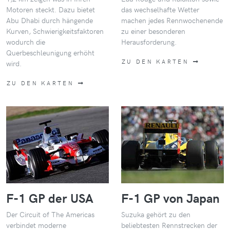
Motoren steckt. Dazu bietet
das wechselhafte Wetter
Abu Dhabi durch hängende
machen jedes Rennwochenende
Kurven, Schwierigkeitsfaktoren
zu einer besonderen
wodurch die
Herausforderung.
Querbeschleunigung erhöht
ZU DEN KARTEN
wird.
ZU DEN KARTEN
F-1 GP der USA
F-1 GP von Japan
Der Circuit of The Americas
Suzuka gehört zu den
verbindet moderne
beliebtesten Rennstrecken der