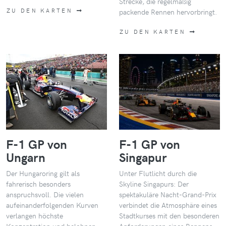
Strecke, die regelmäßig
ZU DEN KARTEN
packende Rennen hervorbringt.
ZU DEN KARTEN
F-1 GP von
F-1 GP von
Ungarn
Singapur
Der Hungaroring gilt als
Unter Flutlicht durch die
fahrerisch besonders
Skyline Singapurs: Der
anspruchsvoll. Die vielen
spektakuläre Nacht-Grand-Prix
aufeinanderfolgenden Kurven
verbindet die Atmosphäre eines
verlangen höchste
Stadtkurses mit den besonderen
Konzentration und belohnen
Anforderungen eines Rennens