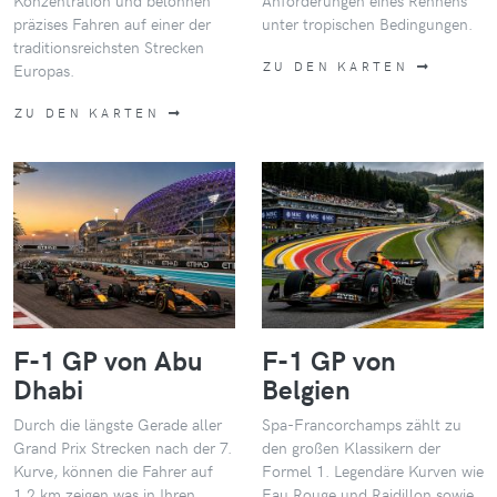
präzises Fahren auf einer der
unter tropischen Bedingungen.
traditionsreichsten Strecken
ZU DEN KARTEN
Europas.
ZU DEN KARTEN
F-1 GP von Abu
F-1 GP von
Dhabi
Belgien
Durch die längste Gerade aller
Spa-Francorchamps zählt zu
Grand Prix Strecken nach der 7.
den großen Klassikern der
Kurve, können die Fahrer auf
Formel 1. Legendäre Kurven wie
1,2 km zeigen was in Ihren
Eau Rouge und Raidillon sowie