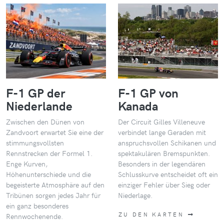
F-1 GP der
F-1 GP von
Niederlande
Kanada
Zwischen den Dünen von
Der Circuit Gilles Villeneuve
Zandvoort erwartet Sie eine der
verbindet lange Geraden mit
stimmungsvollsten
anspruchsvollen Schikanen und
Rennstrecken der Formel 1.
spektakulären Bremspunkten.
Enge Kurven,
Besonders in der legendären
Höhenunterschiede und die
Schlusskurve entscheidet oft ein
begeisterte Atmosphäre auf den
einziger Fehler über Sieg oder
Tribünen sorgen jedes Jahr für
Niederlage.
ein ganz besonderes
ZU DEN KARTEN
Rennwochenende.