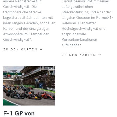
andere Rennstrecke für
Circuit beeindruckt mit seiner
Geschwindigkeit. Die
außergewöhnlichen
traditionsreiche Strecke
Streckenführung und einer der
begeistert seit Jahrzehnten mit
längsten Geraden im Formel-1-
ihren langen Geraden, schnellen
Kalender. Hier treffen
Kurven und der einzigartigen
Höchstgeschwindigkeit und
Atmosphäre im "Tempel der
anspruchsvolle
Geschwindigkeit".
Kurvenkombinationen
aufeinander.
ZU DEN KARTEN
ZU DEN KARTEN
F-1 GP von