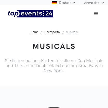
Deutsch
Anmelden
Home
Ticketportal
Musicals
MUSICALS
Sie finden bei uns Karten für alle großen Musicals
und Theater in Deutschland und am Broadway in
New York.