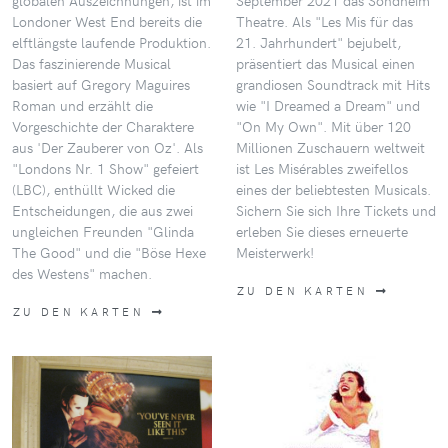
globalen Auszeichnungen, ist im
September 2021 das Sondheim
Londoner West End bereits die
Theatre. Als "Les Mis für das
elftlängste laufende Produktion.
21. Jahrhundert" bejubelt,
Das faszinierende Musical
präsentiert das Musical einen
basiert auf Gregory Maguires
grandiosen Soundtrack mit Hits
Roman und erzählt die
wie "I Dreamed a Dream" und
Vorgeschichte der Charaktere
"On My Own". Mit über 120
aus 'Der Zauberer von Oz'. Als
Millionen Zuschauern weltweit
"Londons Nr. 1 Show" gefeiert
ist Les Misérables zweifellos
(LBC), enthüllt Wicked die
eines der beliebtesten Musicals.
Entscheidungen, die aus zwei
Sichern Sie sich Ihre Tickets und
ungleichen Freunden "Glinda
erleben Sie dieses erneuerte
The Good" und die "Böse Hexe
Meisterwerk!
des Westens" machen.
ZU DEN KARTEN
ZU DEN KARTEN