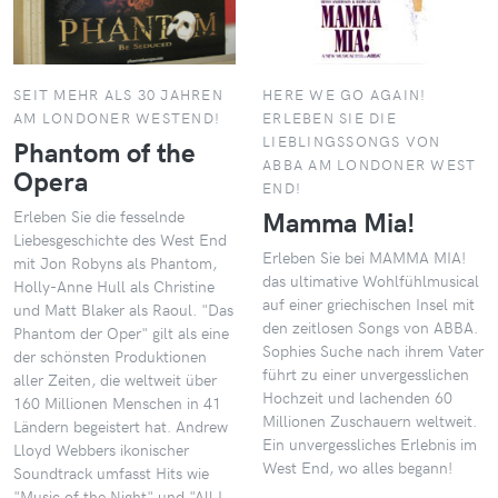
SEIT MEHR ALS 30 JAHREN
HERE WE GO AGAIN!
AM LONDONER WESTEND!
ERLEBEN SIE DIE
LIEBLINGSSONGS VON
Phantom of the
ABBA AM LONDONER WEST
Opera
END!
Mamma Mia!
Erleben Sie die fesselnde
Liebesgeschichte des West End
Erleben Sie bei MAMMA MIA!
mit Jon Robyns als Phantom,
das ultimative Wohlfühlmusical
Holly-Anne Hull als Christine
auf einer griechischen Insel mit
und Matt Blaker als Raoul. "Das
den zeitlosen Songs von ABBA.
Phantom der Oper" gilt als eine
Sophies Suche nach ihrem Vater
der schönsten Produktionen
führt zu einer unvergesslichen
aller Zeiten, die weltweit über
Hochzeit und lachenden 60
160 Millionen Menschen in 41
Millionen Zuschauern weltweit.
Ländern begeistert hat. Andrew
Ein unvergessliches Erlebnis im
Lloyd Webbers ikonischer
West End, wo alles begann!
Soundtrack umfasst Hits wie
"Music of the Night" und "All I