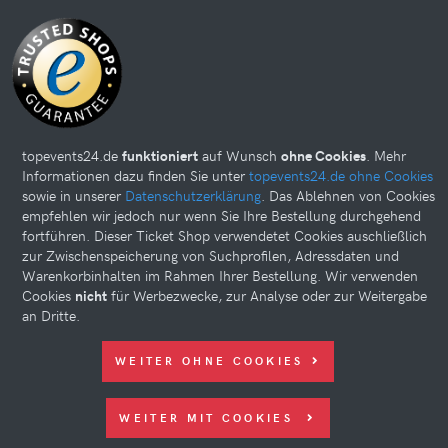
topevents24.de
funktioniert
auf Wunsch
ohne Cookies
. Mehr
Informationen dazu finden Sie unter
topevents24.de ohne Cookies
sowie in unserer
Datenschutzerklärung
. Das Ablehnen von Cookies
empfehlen wir jedoch nur wenn Sie Ihre Bestellung durchgehend
Diese Website kann Cookies verwenden. Bitte nehmen Sie weiter
fortführen. Dieser Ticket Shop verwendetet Cookies auschließlich
unten Ihre Einstellungen vor.
zur Zwischenspeicherung von Suchprofilen, Adressdaten und
© 2026 topevents24.de. All rights reserved.
Warenkorbinhalten im Rahmen Ihrer Bestellung. Wir verwenden
Cookies
nicht
für Werbezwecke, zur Analyse oder zur Weitergabe
an Dritte.
WEITER OHNE COOKIES
WEITER MIT COOKIES