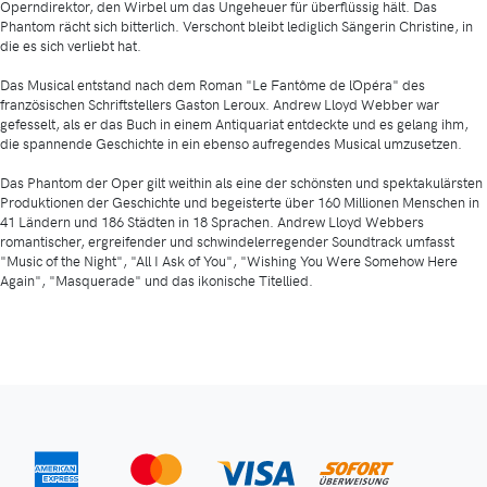
Operndirektor, den Wirbel um das Ungeheuer für überflüssig hält. Das
Phantom rächt sich bitterlich. Verschont bleibt lediglich Sängerin Christine, in
die es sich verliebt hat.
Das Musical entstand nach dem Roman "Le Fantôme de l´Opéra" des
französischen Schriftstellers Gaston Leroux. Andrew Lloyd Webber war
gefesselt, als er das Buch in einem Antiquariat entdeckte und es gelang ihm,
die spannende Geschichte in ein ebenso aufregendes Musical umzusetzen.
Das Phantom der Oper gilt weithin als eine der schönsten und spektakulärsten
Produktionen der Geschichte und begeisterte über 160 Millionen Menschen in
41 Ländern und 186 Städten in 18 Sprachen. Andrew Lloyd Webbers
romantischer, ergreifender und schwindelerregender Soundtrack umfasst
"Music of the Night", "All I Ask of You", "Wishing You Were Somehow Here
Again", "Masquerade" und das ikonische Titellied.