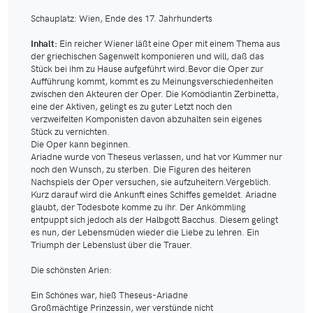
Schauplatz: Wien, Ende des 17. Jahrhunderts
Inhalt:
Ein reicher Wiener läßt eine Oper mit einem Thema aus
der griechischen Sagenwelt komponieren und will, daß das
Stück bei ihm zu Hause aufgeführt wird.Bevor die Oper zur
Aufführung kommt, kommt es zu Meinungsverschiedenheiten
zwischen den Akteuren der Oper. Die Komödiantin Zerbinetta,
eine der Aktiven, gelingt es zu guter Letzt noch den
verzweifelten Komponisten davon abzuhalten sein eigenes
Stück zu vernichten.
Die Oper kann beginnen.
Ariadne wurde von Theseus verlassen, und hat vor Kummer nur
noch den Wunsch, zu sterben. Die Figuren des heiteren
Nachspiels der Oper versuchen, sie aufzuheitern.Vergeblich.
Kurz darauf wird die Ankunft eines Schiffes gemeldet. Ariadne
glaubt, der Todesbote komme zu ihr. Der Ankömmling
entpuppt sich jedoch als der Halbgott Bacchus. Diesem gelingt
es nun, der Lebensmüden wieder die Liebe zu lehren. Ein
Triumph der Lebenslust über die Trauer.
Die schönsten Arien:
Ein Schönes war, hieß Theseus-Ariadne
Großmächtige Prinzessin, wer verstünde nicht