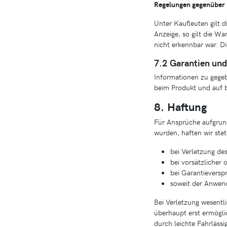
Regelungen gegenüber 
Unter Kaufleuten gilt d
Anzeige, so gilt die Wa
nicht erkennbar war. Die
7.2 Garantien un
Informationen zu gegeb
beim Produkt und auf 
8. Haftung
Für Ansprüche aufgrund
wurden, haften wir ste
bei Verletzung de
bei vorsätzlicher 
bei Garantieversp
soweit der Anwend
Bei Verletzung wesentl
überhaupt erst ermöglic
durch leichte Fahrlässi