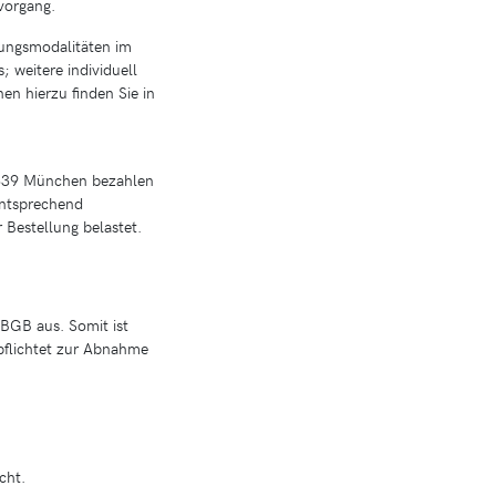
vorgang.
lungsmodalitäten im
 weitere individuell
en hierzu finden Sie in
0339 München bezahlen
entsprechend
 Bestellung belastet.
 BGB aus. Somit ist
rpflichtet zur Abnahme
cht.