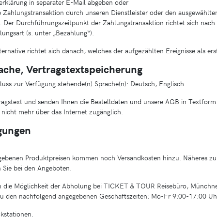
rklärung in separater E-Mail abgeben oder
e Zahlungstransaktion durch unseren Dienstleister oder den ausgewählten
. Der Durchführungszeitpunkt der Zahlungstransaktion richtet sich nach 
ungsart (s. unter „Bezahlung“).
ternative richtet sich danach, welches der aufgezählten Ereignisse als erste
ache, Vertragstextspeicherung
hluss zur Verfügung stehende(n) Sprache(n): Deutsch, Englisch
ragstext und senden Ihnen die Bestelldaten und unsere AGB in Textform z
 nicht mehr über das Internet zugänglich.
ngungen
gebenen Produktpreisen kommen noch Versandkosten hinzu. Näheres zu
 Sie bei den Angeboten.
ch die Möglichkeit der Abholung bei TICKET & TOUR Reisebüro, Münchne
u den nachfolgend angegebenen Geschäftszeiten: Mo-Fr 9:00-17:00 Uh
ckstationen.