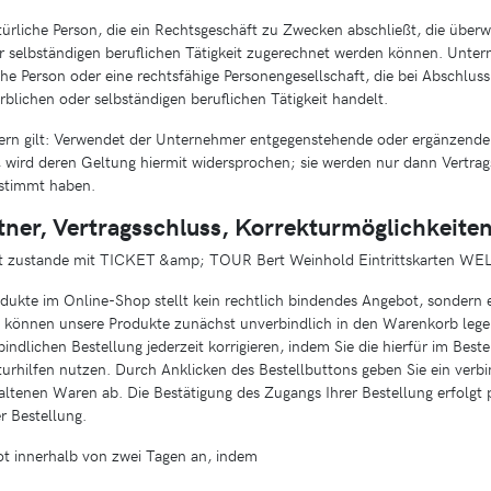
türliche Person, die ein Rechtsgeschäft zu Zwecken abschließt, die über
r selbständigen beruflichen Tätigkeit zugerechnet werden können. Untern
sche Person oder eine rechtsfähige Personengesellschaft, die bei Abschlus
blichen oder selbständigen beruflichen Tätigkeit handelt.
n gilt: Verwendet der Unternehmer entgegenstehende oder ergänzende
wird deren Geltung hiermit widersprochen; sie werden nur dann Vertrag
stimmt haben.
tner, Vertragsschluss, Korrekturmöglichkeite
t zustande mit TICKET &amp; TOUR Bert Weinhold Eintrittskarten WE
odukte im Online-Shop stellt kein rechtlich bindendes Angebot, sondern 
e können unsere Produkte zunächst unverbindlich in den Warenkorb leg
indlichen Bestellung jederzeit korrigieren, indem Sie die hierfür im Best
turhilfen nutzen. Durch Anklicken des Bestellbuttons geben Sie ein verb
ltenen Waren ab. Die Bestätigung des Zugangs Ihrer Bestellung erfolgt 
 Bestellung.
t innerhalb von zwei Tagen an, indem