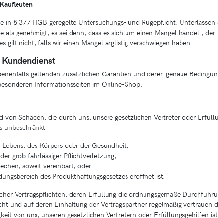
Kaufleuten
ie in § 377 HGB geregelte Untersuchungs- und Rügepflicht. Unterlassen S
re als genehmigt, es sei denn, dass es sich um einen Mangel handelt, de
s gilt nicht, falls wir einen Mangel arglistig verschwiegen haben.
d Kundendienst
enenfalls geltenden zusätzlichen Garantien und deren genaue Bedingung
besonderen Informationsseiten im Online-Shop.
 von Schäden, die durch uns, unsere gesetzlichen Vertreter oder Erfüllu
ts unbeschränkt
s Lebens, des Körpers oder der Gesundheit,
oder grob fahrlässiger Pflichtverletzung,
rechen, soweit vereinbart, oder
ungsbereich des Produkthaftungsgesetzes eröffnet ist.
icher Vertragspflichten, deren Erfüllung die ordnungsgemäße Durchführu
ht und auf deren Einhaltung der Vertragspartner regelmäßig vertrauen da
gkeit von uns, unseren gesetzlichen Vertretern oder Erfüllungsgehilfen i