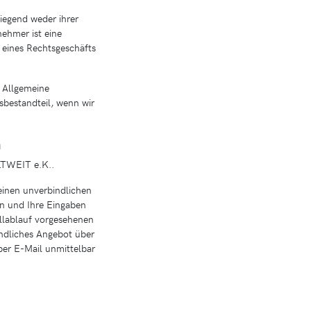
wiegend weder ihrer
ehmer ist eine
s eines Rechtsgeschäfts
 Allgemeine
sbestandteil, wenn wir
n
LTWEIT e.K..
einen unverbindlichen
en und Ihre Eingaben
ellablauf vorgesehenen
indliches Angebot über
per E-Mail unmittelbar