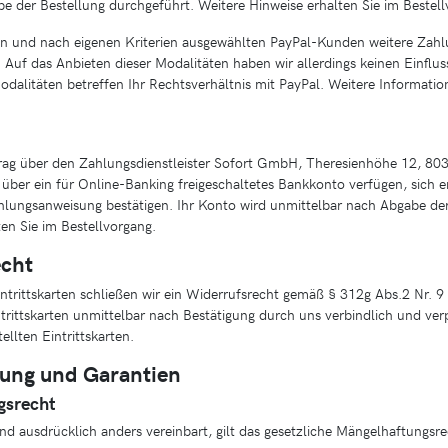
e der Bestellung durchgeführt. Weitere Hinweise erhalten Sie im Bestell
ten und nach eigenen Kriterien ausgewählten PayPal-Kunden weitere Zah
uf das Anbieten dieser Modalitäten haben wir allerdings keinen Einfluss;
alitäten betreffen Ihr Rechtsverhältnis mit PayPal. Weitere Information
g über den Zahlungsdienstleister Sofort GmbH, Theresienhöhe 12, 8
über ein für Online-Banking freigeschaltetes Bankkonto verfügen, sich 
ahlungsanweisung bestätigen. Ihr Konto wird unmittelbar nach Abgabe der
en Sie im Bestellvorgang.
echt
ntrittskarten schließen wir ein Widerrufsrecht gemäß § 312g Abs.2 Nr. 9
ntrittskarten unmittelbar nach Bestätigung durch uns verbindlich und ve
llten Eintrittskarten.
tung und Garantien
gsrecht
nd ausdrücklich anders vereinbart, gilt das gesetzliche Mängelhaftungsre