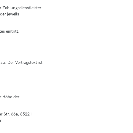
 Zahlungsdienstleister
der jeweils
s eintritt.
u. Der Vertragstext ist
r Höhe der
r Str. 66a, 85221
r