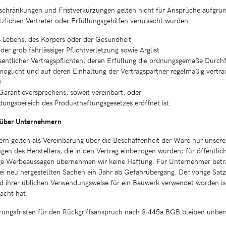
schränkungen und Fristverkürzungen gelten nicht für Ansprüche aufgru
tzlichen Vertreter oder Erfüllungsgehilfen verursacht wurden
s Lebens, des Körpers oder der Gesundheit
oder grob fahrlässiger Pflichtverletzung sowie Arglist
sentlicher Vertragspflichten, deren Erfüllung die ordnungsgemäße Durch
möglicht und auf deren Einhaltung der Vertragspartner regelmäßig vertra
)
arantieversprechens, soweit vereinbart, oder
ungsbereich des Produkthaftungsgesetzes eröffnet ist.
über Unternehmern
n gelten als Vereinbarung über die Beschaffenheit der Ware nur unser
gen des Herstellers, die in den Vertrag einbezogen wurden; für öffentli
ige Werbeaussagen übernehmen wir keine Haftung. Für Unternehmer beträg
 neu hergestellten Sachen ein Jahr ab Gefahrübergang. Der vorige Satz g
d ihrer üblichen Verwendungsweise für ein Bauwerk verwendet worden is
acht hat.
hrungsfristen für den Rückgriffsanspruch nach § 445a BGB bleiben unber