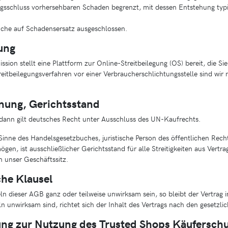
agsschluss vorhersehbaren Schaden begrenzt, mit dessen Entstehung typ
üche auf Schadensersatz ausgeschlossen.
gung
ion stellt eine Plattform zur Online-Streitbeilegung (OS) bereit, die Si
itbeilegungsverfahren vor einer Verbraucherschlichtungsstelle sind wir n
nung, Gerichtsstand
dann gilt deutsches Recht unter Ausschluss des UN-Kaufrechts.
inne des Handelsgesetzbuches, juristische Person des öffentlichen Recht
gen, ist ausschließlicher Gerichtsstand für alle Streitigkeiten aus Vertra
 unser Geschäftssitz.
che Klausel
ln dieser AGB ganz oder teilweise unwirksam sein, so bleibt der Vertrag
n unwirksam sind, richtet sich der Inhalt des Vertrags nach den gesetzlic
ung zur Nutzung des Trusted Shops Käufersch