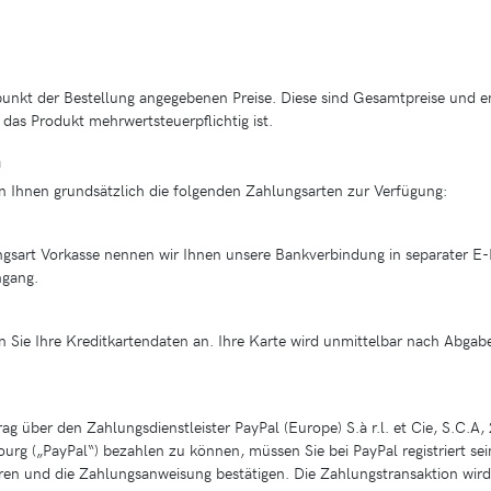
punkt der Bestellung angegebenen Preise. Diese sind Gesamtpreise und en
das Produkt mehrwertsteuerpflichtig ist.
n
 Ihnen grundsätzlich die folgenden Zahlungsarten zur Verfügung:
gsart Vorkasse nennen wir Ihnen unsere Bankverbindung in separater E-M
ngang.
n Sie Ihre Kreditkartendaten an. Ihre Karte wird unmittelbar nach Abgab
 über den Zahlungsdienstleister PayPal (Europe) S.à r.l. et Cie, S.C.A
rg („PayPal“) bezahlen zu können, müssen Sie bei PayPal registriert sein
ren und die Zahlungsanweisung bestätigen. Die Zahlungstransaktion wir