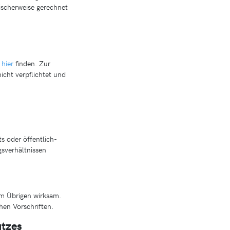
ischerweise gerechnet
e
hier
finden. Zur
icht verpflichtet und
s oder öffentlich-
gsverhältnissen
 im Übrigen wirksam.
hen Vorschriften.
utzes