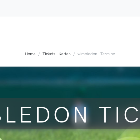
Home
Tickets - Karten
wimbledon - Termine
LEDON TI