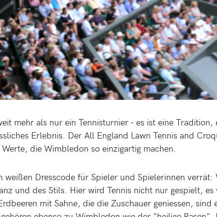
it mehr als nur ein Tennisturnier - es ist eine Tradition,
ssliches Erlebnis. Der All England Lawn Tennis and Croq
e Werte, die Wimbledon so einzigartig machen.
en weißen Dresscode für Spieler und Spielerinnen verrät:
anz und des Stils. Hier wird Tennis nicht nur gespielt, es 
rdbeeren mit Sahne, die die Zuschauer geniessen, sind e
gehören ebenso zu Wimbledon wie der "heilige Rasen". 