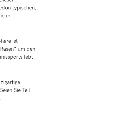
ledon typischen,
ieler
häre ist
n Rasen" um den
nissports lebt
zigartige
Seien Sie Teil
.