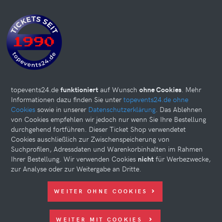
topevents24.de
funktioniert
auf Wunsch
ohne Cookies
. Mehr
Informationen dazu finden Sie unter
topevents24.de ohne
Cookies
sowie in unserer
Datenschutzerklärung
. Das Ablehnen
von Cookies empfehlen wir jedoch nur wenn Sie Ihre Bestellung
durchgehend fortführen. Dieser Ticket Shop verwendetet
Cookies auschließlich zur Zwischenspeicherung von
Suchprofilen, Adressdaten und Warenkorbinhalten im Rahmen
Ihrer Bestellung. Wir verwenden Cookies
nicht
für Werbezwecke,
zur Analyse oder zur Weitergabe an Dritte.
Diese Website kann Cookies verwenden. Bitte nehmen Sie weiter
WEITER OHNE COOKIES
unten Ihre Einstellungen vor.
© 2026 topevents24.de. All rights reserved.
WEITER MIT COOKIES