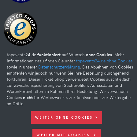
topevents24.de
funktioniert
auf Wunsch
ohne Cookies
. Mehr
Informationen dazu finden Sie unter
topevents24.de ohne Cookies
sowie in unserer
Datenschutzerklärung
. Das Ablehnen von Cookies
Diese Website kann Cookies verwenden. Bitte nehmen Sie weiter
empfehlen wir jedoch nur wenn Sie Ihre Bestellung durchgehend
fortführen. Dieser Ticket Shop verwendetet Cookies auschließlich
unten Ihre Einstellungen vor.
zur Zwischenspeicherung von Suchprofilen, Adressdaten und
© 2026 topevents24.de. All rights reserved.
Warenkorbinhalten im Rahmen Ihrer Bestellung. Wir verwenden
Cookies
nicht
für Werbezwecke, zur Analyse oder zur Weitergabe
an Dritte.
WEITER OHNE COOKIES
WEITER MIT COOKIES