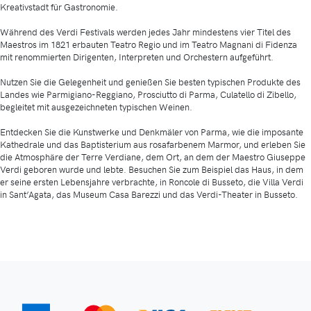
Kreativstadt für Gastronomie.
Während des Verdi Festivals werden jedes Jahr mindestens vier Titel des
Maestros im 1821 erbauten Teatro Regio und im Teatro Magnani di Fidenza
mit renommierten Dirigenten, Interpreten und Orchestern aufgeführt.
Nutzen Sie die Gelegenheit und genießen Sie besten typischen Produkte des
Landes wie Parmigiano-Reggiano, Prosciutto di Parma, Culatello di Zibello,
begleitet mit ausgezeichneten typischen Weinen.
Entdecken Sie die Kunstwerke und Denkmäler von Parma, wie die imposante
Kathedrale und das Baptisterium aus rosafarbenem Marmor, und erleben Sie
die Atmosphäre der Terre Verdiane, dem Ort, an dem der Maestro Giuseppe
Verdi geboren wurde und lebte. Besuchen Sie zum Beispiel das Haus, in dem
er seine ersten Lebensjahre verbrachte, in Roncole di Busseto, die Villa Verdi
in Sant’Agata, das Museum Casa Barezzi und das Verdi-Theater in Busseto.