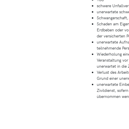
schwere Unfallver
unerwartete schw
Schwangerschaft, 
Schaden am Eigent
Erdbeben oder vors
der versicherten P
unerwartete Aufna
teilnehmende Perso
Wiederholung eine
Veranstaltung vo
unerwartet in die 
Verlust des Arbei
Grund einer unerw
unerwartete Einb
Zivildienst, sofe
übernommen wer