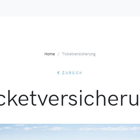
Home
Ticketversicherung
ZURÜCK
cketversicher