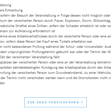
letzung
ere Erkrankung
sofern der Besuch der Veranstaltung in Folge dessen nicht möglich oder 
um der versicherten Person durch Feuer, Explosion, Sturm, Blitzschlag
ätzliche Straftat eines Dritten, sofern der Schaden erheblich ist oder s
erson zur Aufklärung erforderlich ist
hme eines Arbeitsverhältnisses durch die versicherte Person oder eine a
n, sofern diese Person bei Kauf eines Tickets arbeitslos war
r nicht bestandenen Prüfung während der Schul- oder Universitäts- Ausb
r dem ursprünglichen Prüfungstermin gebucht war oder der Termin der 
Zeit der versicherten Veranstaltung fällt
tsplatzes der versicherten Person oder eine an der Veranstaltung teilneh
arteten betriebsbedingten Kündigung des Arbeitsplatzes durch den Arbe
erufung der versicherten Person zum Grundwehrdienst, zu einer Wehrüb
rn der Termin nicht verschoben werden kann und die Stornokosten nicht 
den
ZUR ERGO VERSICHERUNG