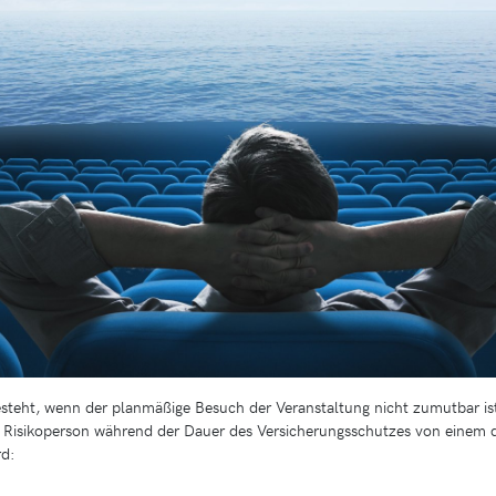
steht, wenn der planmäßige Besuch der Veranstaltung nicht zumutbar ist,
e Risikoperson während der Dauer des Versicherungsschutzes von einem
rd: