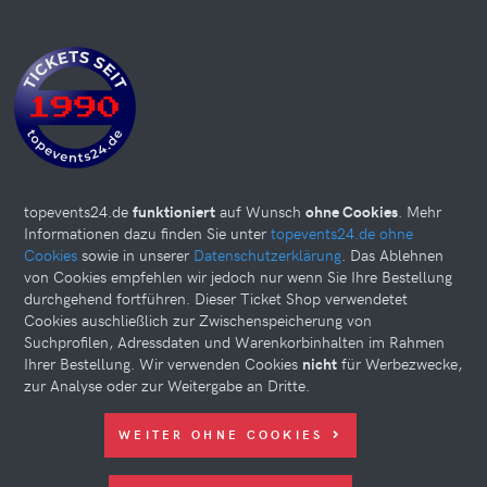
topevents24.de
funktioniert
auf Wunsch
ohne Cookies
. Mehr
Informationen dazu finden Sie unter
topevents24.de ohne
Cookies
sowie in unserer
Datenschutzerklärung
. Das Ablehnen
von Cookies empfehlen wir jedoch nur wenn Sie Ihre Bestellung
durchgehend fortführen. Dieser Ticket Shop verwendetet
Cookies auschließlich zur Zwischenspeicherung von
Suchprofilen, Adressdaten und Warenkorbinhalten im Rahmen
Ihrer Bestellung. Wir verwenden Cookies
nicht
für Werbezwecke,
zur Analyse oder zur Weitergabe an Dritte.
Diese Website kann Cookies verwenden. Bitte nehmen Sie weiter
WEITER OHNE COOKIES
unten Ihre Einstellungen vor.
© 2026 topevents24.de. All rights reserved.