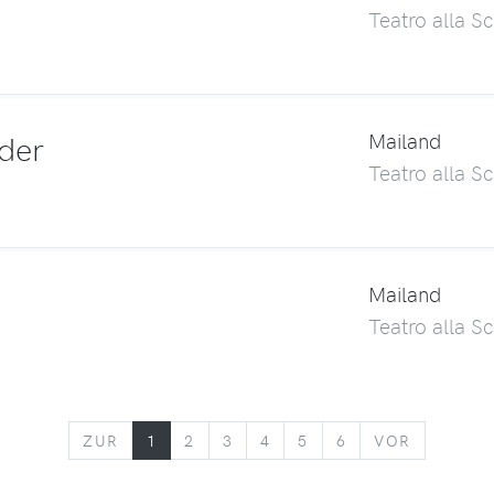
Teatro alla Sc
der
Mailand
Teatro alla Sc
Mailand
Teatro alla Sc
ZURÜCK
VORWÄR
ZUR
1
2
3
4
5
6
VOR