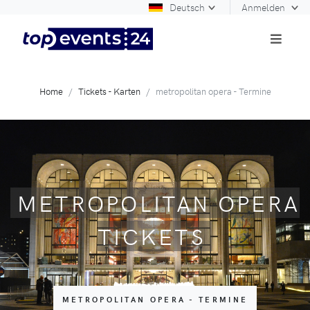
Deutsch
Anmelden
Home
Tickets - Karten
metropolitan opera - Termine
METROPOLITAN OPERA
TICKETS
METROPOLITAN OPERA - TERMINE