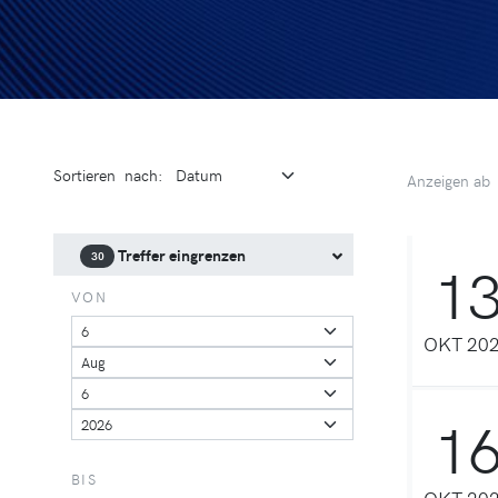
Sortieren
nach
:
Anzeigen ab
Treffer eingrenzen
30
1
VON
OKT 20
1
BIS
OKT 20