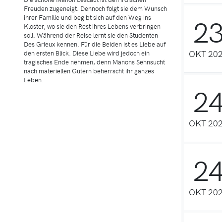
Freuden zugeneigt. Dennoch folgt sie dem Wunsch
2
ihrer Familie und begibt sich auf den Weg ins
Kloster, wo sie den Rest ihres Lebens verbringen
soll. Während der Reise lernt sie den Studenten
Des Grieux kennen. Für die Beiden ist es Liebe auf
OKT 20
den ersten Blick. Diese Liebe wird jedoch ein
tragisches Ende nehmen, denn Manons Sehnsucht
nach materiellen Gütern beherrscht ihr ganzes
Leben.
2
OKT 20
2
OKT 20