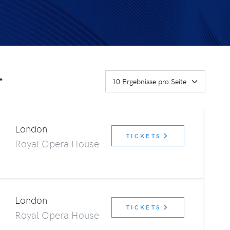
London
TICKETS
Royal Opera House
London
TICKETS
Royal Opera House