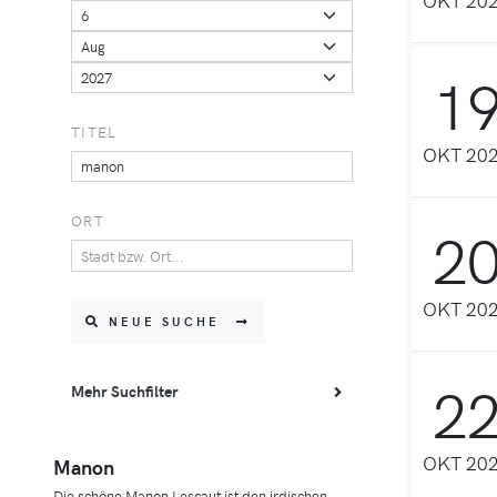
1
TITEL
OKT 20
ORT
2
OKT 20
NEUE SUCHE
2
Mehr Suchfilter
OKT 20
Manon
Die schöne Manon Lescaut ist den irdischen