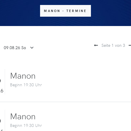
MANON - TERMINE
Seite 1 von 3
3
Manon
Beginn 19:30 Uhr
26
6
Manon
Beginn 19:30 Uhr
26