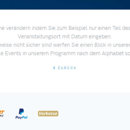
he verändern indem Sie zum Beispiel nur einen Teil des
Veranstaltungsort mit Datum eingeben.
weise nicht sicher sind werfen Sie einen Blick in unser
lle Events in unserem Programm nach dem Alphabet sor
ZURÜCK