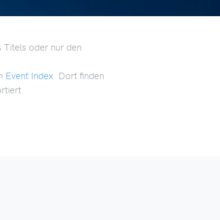
 Titels oder nur den
en
Event Index
. Dort finden
tiert.