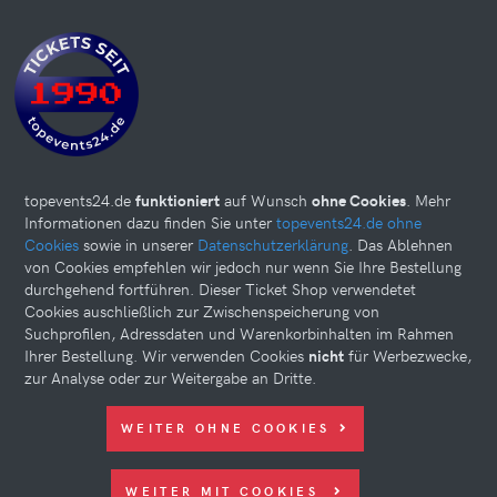
topevents24.de
funktioniert
auf Wunsch
ohne Cookies
. Mehr
Informationen dazu finden Sie unter
topevents24.de ohne
Cookies
sowie in unserer
Datenschutzerklärung
. Das Ablehnen
von Cookies empfehlen wir jedoch nur wenn Sie Ihre Bestellung
durchgehend fortführen. Dieser Ticket Shop verwendetet
Cookies auschließlich zur Zwischenspeicherung von
Suchprofilen, Adressdaten und Warenkorbinhalten im Rahmen
Ihrer Bestellung. Wir verwenden Cookies
nicht
für Werbezwecke,
zur Analyse oder zur Weitergabe an Dritte.
Diese Website kann Cookies verwenden. Bitte nehmen Sie weiter
WEITER OHNE COOKIES
unten Ihre Einstellungen vor.
© 2026 topevents24.de. All rights reserved.
WEITER MIT COOKIES