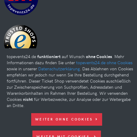
topevents24.de
funktioniert
auf Wunsch
ohne Cookies
. Mehr
Informationen dazu finden Sie unter
topevents24.de ohne Cookies
sowie in unserer
Datenschutzerklärung
. Das Ablehnen von Cookies
empfehlen wir jedoch nur wenn Sie Ihre Bestellung durchgehend
fortführen. Dieser Ticket Shop verwendetet Cookies auschließlich
Diese Website kann Cookies verwenden. Bitte nehmen Sie weiter
zur Zwischenspeicherung von Suchprofilen, Adressdaten und
unten Ihre Einstellungen vor.
Warenkorbinhalten im Rahmen Ihrer Bestellung. Wir verwenden
Cookies
nicht
für Werbezwecke, zur Analyse oder zur Weitergabe
© 2026 topevents24.de. All rights reserved.
an Dritte.
WEITER OHNE COOKIES
WEITER MIT COOKIES