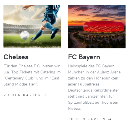
Chelsea
FC Bayern
Für den Chelsea F.C. bieten wir
Heimspiele des FC Bayern
u.a. Top-Tickets mit Catering im
München in der Allianz Arena
"Centenary Club" und im "East
zählen zu den Höhepunkten
Stand Middle Tier".
jeder Fußballreise.
Deutschlands Rekordmeister
ZU DEN KARTEN
steht seit Jahrzehnten für
Spitzenfußball auf höchstem
Niveau.
ZU DEN KARTEN