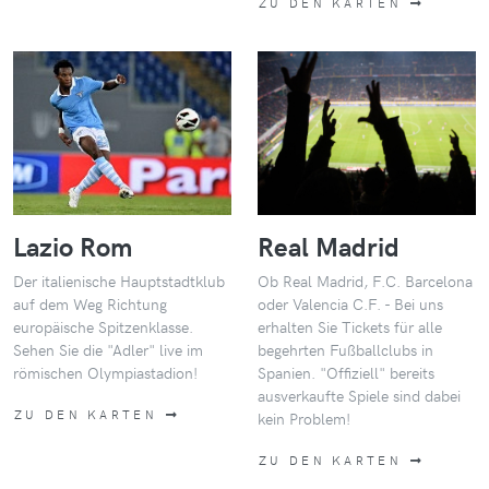
ZU DEN KARTEN
Lazio Rom
Real Madrid
Der italienische Hauptstadtklub
Ob Real Madrid, F.C. Barcelona
auf dem Weg Richtung
oder Valencia C.F. - Bei uns
europäische Spitzenklasse.
erhalten Sie Tickets für alle
Sehen Sie die "Adler" live im
begehrten Fußballclubs in
römischen Olympiastadion!
Spanien. "Offiziell" bereits
ausverkaufte Spiele sind dabei
ZU DEN KARTEN
kein Problem!
ZU DEN KARTEN