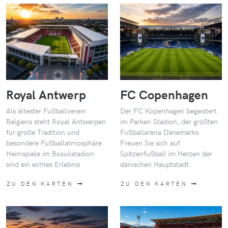
Royal Antwerp
FC Copenhagen
Als ältester Fußballverein
Der FC Kopenhagen begeistert
Belgiens steht Royal Antwerpen
im Parken Stadion, der größten
für große Tradition und
Fußballarena Dänemarks.
besondere Fußballatmosphäre.
Freuen Sie sich auf
Heimspiele im Bosuilstadion
Spitzenfußball im Herzen der
sind ein echtes Erlebnis.
dänischen Hauptstadt.
ZU DEN KARTEN
ZU DEN KARTEN