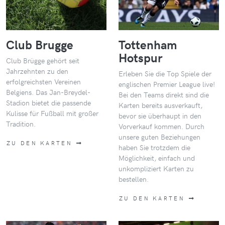
Club Brugge
Tottenham
Hotspur
Club Brügge gehört seit
Jahrzehnten zu den
Erleben Sie die Top Spiele der
erfolgreichsten Vereinen
englischen Premier League live!
Belgiens. Das Jan-Breydel-
Bei den Teams direkt sind die
Stadion bietet die passende
Karten bereits ausverkauft,
Kulisse für Fußball mit großer
bevor sie überhaupt in den
Tradition.
Vorverkauf kommen. Durch
unsere guten Beziehungen
ZU DEN KARTEN
haben Sie trotzdem die
Möglichkeit, einfach und
unkompliziert Karten zu
bestellen.
ZU DEN KARTEN