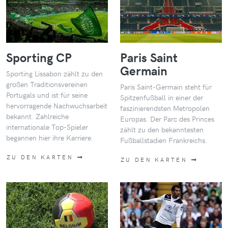
Sporting CP
Paris Saint
Germain
Sporting Lissabon zählt zu den
großen Traditionsvereinen
Paris Saint-Germain steht für
Portugals und ist für seine
Spitzenfußball in einer der
hervorragende Nachwuchsarbeit
faszinierendsten Metropolen
bekannt. Zahlreiche
Europas. Der Parc des Princes
internationale Top-Spieler
zählt zu den bekanntesten
begannen hier ihre Karriere.
Fußballstadien Frankreichs.
ZU DEN KARTEN
ZU DEN KARTEN