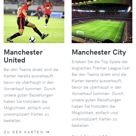
Manchester
Manchester City
United
Erleben Sie die Top Spiele der
englischen Premier League live!
Bei den Teams direkt sind die
Bei den Teams direkt sind die
Karten bereits ausverkauft,
Karten bereits ausverkauft,
bevor sie überhaupt in den
bevor sie überhaupt in den
Vorverkauf kommen. Durch
Vorverkauf kommen. Durch
unsere guten Beziehungen
unsere guten Beziehungen
haben Sie trotzdem die
haben Sie trotzdem die
Möglichkeit, einfach und
Möglichkeit, einfach und
unkompliziert Karten zu
unkompliziert Karten zu
bestellen.
bestellen.
ZU DEN KARTEN