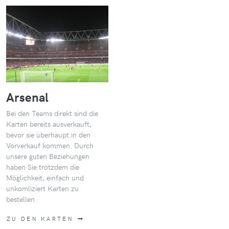
Arsenal
Bei den Teams direkt sind die
Karten bereits ausverkauft,
bevor sie überhaupt in den
Vorverkauf kommen. Durch
unsere guten Beziehungen
haben Sie trotzdem die
Möglichkeit, einfach und
unkomliziert Karten zu
bestellen.
ZU DEN KARTEN