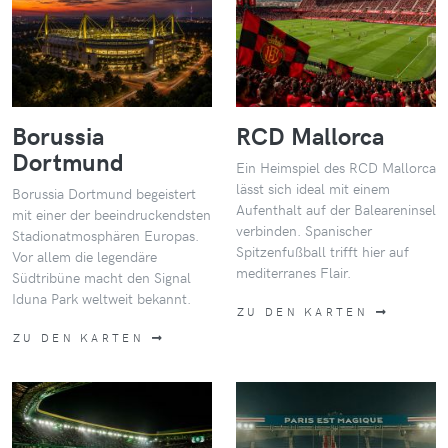
Borussia
RCD Mallorca
Dortmund
Ein Heimspiel des RCD Mallorca
lässt sich ideal mit einem
Borussia Dortmund begeistert
Aufenthalt auf der Baleareninsel
mit einer der beeindruckendsten
verbinden. Spanischer
Stadionatmosphären Europas.
Spitzenfußball trifft hier auf
Vor allem die legendäre
mediterranes Flair.
Südtribüne macht den Signal
Iduna Park weltweit bekannt.
ZU DEN KARTEN
ZU DEN KARTEN