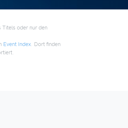
 Titels oder nur den
en
Event Index
. Dort finden
tiert.