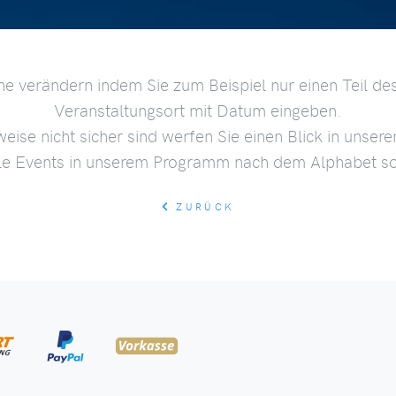
he verändern indem Sie zum Beispiel nur einen Teil des
Veranstaltungsort mit Datum eingeben.
weise nicht sicher sind werfen Sie einen Blick in unser
lle Events in unserem Programm nach dem Alphabet sor
ZURÜCK