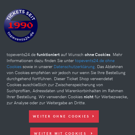
topevents24.de
funktioniert
auf Wunsch
ohne Cookies
. Mehr
Informationen dazu finden Sie unter
topevents24.de ohne
Cookies
sowie in unserer
Datenschutzerklärung
. Das Ablehnen
von Cookies empfehlen wir jedoch nur wenn Sie Ihre Bestellung
durchgehend fortführen. Dieser Ticket Shop verwendetet
Cookies auschließlich zur Zwischenspeicherung von
Suchprofilen, Adressdaten und Warenkorbinhalten im Rahmen
Ihrer Bestellung. Wir verwenden Cookies
nicht
für Werbezwecke,
zur Analyse oder zur Weitergabe an Dritte.
Diese Website kann Cookies verwenden. Bitte nehmen Sie weiter
WEITER OHNE COOKIES
unten Ihre Einstellungen vor.
© 2026 topevents24.de. All rights reserved.
WEITER MIT COOKIES