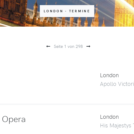
LONDON - TERMINE
Seite 1 von 298
London
Apollo Victor
e Opera
London
His Majestys 