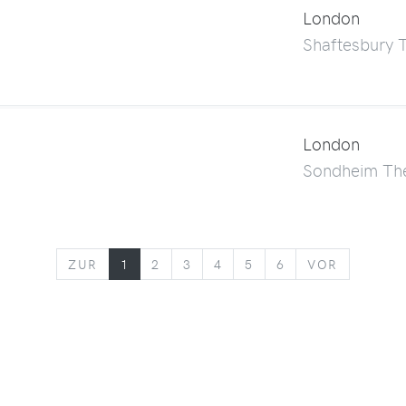
London
Shaftesbury 
London
Sondheim The
ZURÜCK
VORWÄR
ZUR
1
2
3
4
5
6
VOR