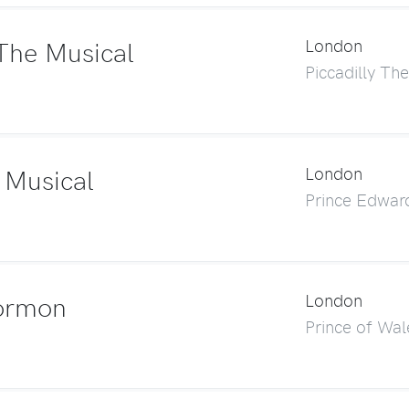
The Musical
London
Piccadilly The
 Musical
London
Prince Edwar
ormon
London
Prince of Wal