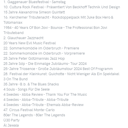
1. Gaggenauer Bluesfestival - Samstag
10. Cultura Rock Festival - Präsentiert Von Beckhoff Technik Und Design
15 Jahre Alexandrina Simeon Quintett
16. Kerchemer Tributenacht - Rockdoppelpack Mit Juke Box Hero &
Totomaniax
1984 - 40 Years Of Bon Jovi - Bounce - The Professional Bon Jovi
Tributeband
2. Glauchauer Jazznacht
20 Years New Evil Music Festival
22. Sommerkomödie im Oderbruch - Premiere
22. Sommerkomödie im Oderbruch - Vorpremiere
25 Jahre Peter Götzmannás Jazz Hop
25 Jahre Sdp - Die Einmalige Jubiläums- Tour 2024
25-Jahre Triosence - Große Jubiläumstour 2024 Best Of Programm
28. Festival der Kleinkunst: Quichotte - Nicht Weniger Als Ein Spektakel
3 On The Bund
35 Jahre -B.b. & The Blues Shacks
4 Souls - Songs Für Die Seele
4 Swedes - Abba Review - Thank You For The Music
4 Swedes - Abba-Tribute - Abba-Tribute
4 Swedes - Abba-Tribute - Ehemals Abba-Review
47. Circus Festival Monte-Carlo
80er The Legends - 80er The Legends
Ü30 Party
Äl Jawala