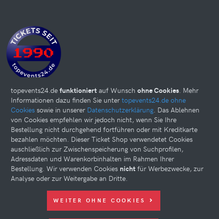
topevents24.de
funktioniert
auf Wunsch
ohne Cookies
. Mehr
Informationen dazu finden Sie unter
topevents24.de ohne
Cookies
sowie in unserer
Datenschutzerklärung
. Das Ablehnen
von Cookies empfehlen wir jedoch nicht, wenn Sie Ihre
Bestellung nicht durchgehend fortführen oder mit Kreditkarte
bezahlen möchten. Dieser Ticket Shop verwendetet Cookies
auschließlich zur Zwischenspeicherung von Suchprofilen,
Adressdaten und Warenkorbinhalten im Rahmen Ihrer
Bestellung. Wir verwenden Cookies
nicht
für Werbezwecke, zur
Analyse oder zur Weitergabe an Dritte.
Diese Website kann Cookies verwenden. Bitte nehmen Sie weiter
WEITER OHNE COOKIES
unten Ihre Einstellungen vor.