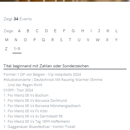
Zeigt
34
Events
Zeige
A
B
C
D
E
F
G
H
I
J
K
L
M
N
O
P
Q
R
S
T
U
V
W
X
Y
Z
1-9
Titel beginnend mit Zahlen oder Sonderzeichen
Formel-1 GP von Belgien - Vip Hospitality 2024
#studiokonzerte | Deutschrock Mit Rauchig Warmer Stimme
... Und der Regen Rinnt
01099 - Tour 2024
1. Fsv Mainz 05 Vs Bochum
1. Fsv Mainz 05 Vs Borussia Dortmund
1. Fsv Mainz 05 Vs Borussia Mönchengladbach
1. Fsv Mainz 05 Vs Fc Köln
1. Fsv Mainz 05 Vs Sv Darmstadt 98
1. Fsv Mainz 05 Vs Tsg 1899 Hoffenheim
1. Gaggenauer Bluesfestival - Kombi-Ticket