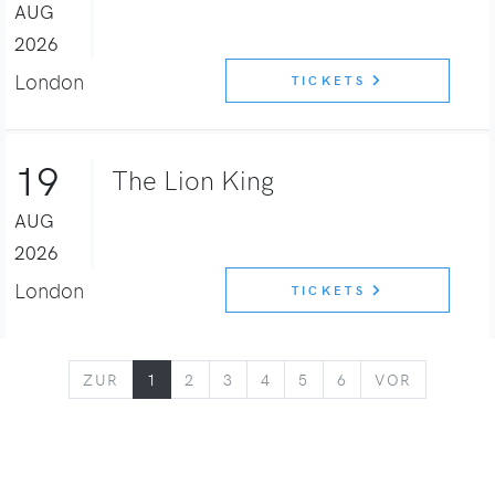
AUG
2026
London
TICKETS
19
The Lion King
AUG
2026
London
TICKETS
ZURÜCK
VORWÄR
ZUR
1
2
3
4
5
6
VOR