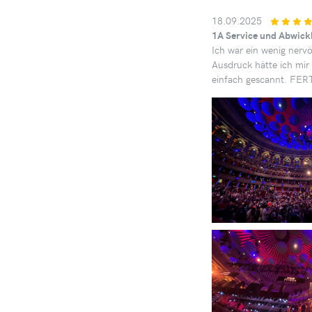
18.09.2025
1A Service und Abwickl
Ich war ein wenig nervö
Ausdruck hätte ich mir
einfach gescannt. FERTI