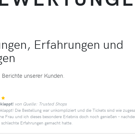
ngen, Erfahrungen und
gen
e Berichte unserer Kunden.
eklappt!
von Quelle: Trusted Shops
geklappt! Die Bestellung war unkompliziert und die Tickets sind wie zu
e Frau und ich dieses besondere Erlebnis doch noch genießen – nachde
r schlechte Erfahrungen gemacht hatte.