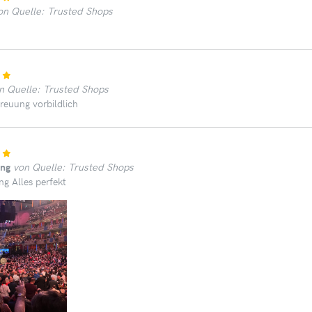
on Quelle: Trusted Shops
n Quelle: Trusted Shops
reuung vorbildlich
ung
von Quelle: Trusted Shops
ng Alles perfekt