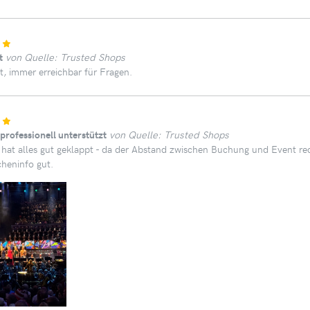
t
von Quelle: Trusted Shops
t, immer erreichbar für Fragen.
professionell unterstützt
von Quelle: Trusted Shops
 hat alles gut geklappt - da der Abstand zwischen Buchung und Event rec
heninfo gut.