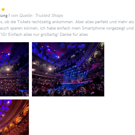
ung !
von Quelle: Trusted Shops
s, ob die Tickets rechtzeitig ankommen. Aber alles perfekt und mehr als
 auch sparen können, ich habe einfach mein Smartphone vorgezeigt und 
G! Einfach alles nur großartig! Danke für alles.