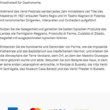
Kreativstadt für Gastronomie.
Während des Verdi Festivals werden jedes Jahr mindestens vier Titel des
Maestros im 1821 erbauten Teatro Regio und im Teatro Magnani di Fidenza
mit renommierten Dirigenten, Interpreten und Orchestern aufgeführt.
Nutzen Sie die Gelegenheit und genießen Sie besten typischen Produkte des
Landes wie Parmigiano-Reggiano, Prosciutto di Parma, Culatello di Zibello,
begleitet mit ausgezeichneten typischen Weinen.
Entdecken Sie die Kunstwerke und Denkmäler von Parma, wie die imposante
Kathedrale und das Baptisterium aus rosafarbenem Marmor, und erleben Sie
die Atmosphäre der Terre Verdiane, dem Ort, an dem der Maestro Giuseppe
Verdi geboren wurde und lebte. Besuchen Sie zum Beispiel das Haus, in dem
er seine ersten Lebensjahre verbrachte, in Roncole di Busseto, die Villa Verdi
in Sant’Agata, das Museum Casa Barezzi und das Verdi-Theater in Busseto.