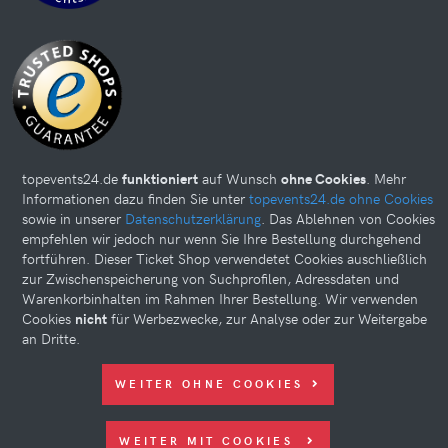
topevents24.de
funktioniert
auf Wunsch
ohne Cookies
. Mehr
Informationen dazu finden Sie unter
topevents24.de ohne Cookies
sowie in unserer
Datenschutzerklärung
. Das Ablehnen von Cookies
Diese Website kann Cookies verwenden. Bitte nehmen Sie weiter
empfehlen wir jedoch nur wenn Sie Ihre Bestellung durchgehend
fortführen. Dieser Ticket Shop verwendetet Cookies auschließlich
unten Ihre Einstellungen vor.
zur Zwischenspeicherung von Suchprofilen, Adressdaten und
© 2026 topevents24.de. All rights reserved.
Warenkorbinhalten im Rahmen Ihrer Bestellung. Wir verwenden
Cookies
nicht
für Werbezwecke, zur Analyse oder zur Weitergabe
an Dritte.
WEITER OHNE COOKIES
WEITER MIT COOKIES