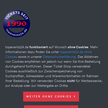
topevents24.de
funktioniert
auf Wunsch
ohne Cookies
. Mehr
Informationen dazu finden Sie unter
topevents24.de ohne
Cookies
sowie in unserer
Datenschutzerklärung
. Das Ablehnen
von Cookies empfehlen wir jedoch nur wenn Sie Ihre Bestellung
durchgehend fortführen. Dieser Ticket Shop verwendetet
Cookies auschließlich zur Zwischenspeicherung von
Suchprofilen, Adressdaten und Warenkorbinhalten im Rahmen
Ihrer Bestellung. Wir verwenden Cookies
nicht
für Werbezwecke,
zur Analyse oder zur Weitergabe an Dritte.
Diese Website kann Cookies verwenden. Bitte nehmen Sie weiter
WEITER OHNE COOKIES
unten Ihre Einstellungen vor.
© 2026 topevents24.de. All rights reserved.