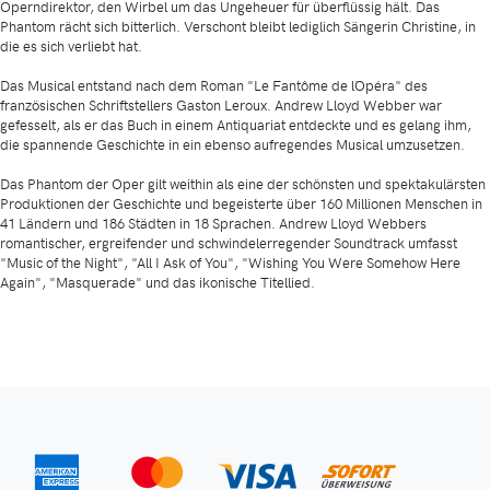
Operndirektor, den Wirbel um das Ungeheuer für überflüssig hält. Das
Phantom rächt sich bitterlich. Verschont bleibt lediglich Sängerin Christine, in
die es sich verliebt hat.
Das Musical entstand nach dem Roman "Le Fantôme de l´Opéra" des
französischen Schriftstellers Gaston Leroux. Andrew Lloyd Webber war
gefesselt, als er das Buch in einem Antiquariat entdeckte und es gelang ihm,
die spannende Geschichte in ein ebenso aufregendes Musical umzusetzen.
Das Phantom der Oper gilt weithin als eine der schönsten und spektakulärsten
Produktionen der Geschichte und begeisterte über 160 Millionen Menschen in
41 Ländern und 186 Städten in 18 Sprachen. Andrew Lloyd Webbers
romantischer, ergreifender und schwindelerregender Soundtrack umfasst
"Music of the Night", "All I Ask of You", "Wishing You Were Somehow Here
Again", "Masquerade" und das ikonische Titellied.