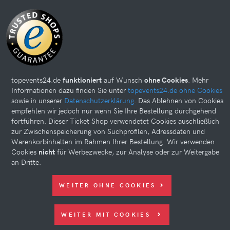
topevents24.de
funktioniert
auf Wunsch
ohne Cookies
. Mehr
Informationen dazu finden Sie unter
topevents24.de ohne Cookies
sowie in unserer
Datenschutzerklärung
. Das Ablehnen von Cookies
empfehlen wir jedoch nur wenn Sie Ihre Bestellung durchgehend
Diese Website kann Cookies verwenden. Bitte nehmen Sie weiter
fortführen. Dieser Ticket Shop verwendetet Cookies auschließlich
unten Ihre Einstellungen vor.
zur Zwischenspeicherung von Suchprofilen, Adressdaten und
© 2026 topevents24.de. All rights reserved.
Warenkorbinhalten im Rahmen Ihrer Bestellung. Wir verwenden
Cookies
nicht
für Werbezwecke, zur Analyse oder zur Weitergabe
an Dritte.
WEITER OHNE COOKIES
WEITER MIT COOKIES