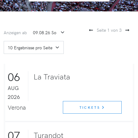
Seite 1 von 3
Anzeigen ab
06
La Traviata
AUG
2026
Verona
TICKETS
07
Turandot