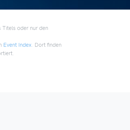
 Titels oder nur den
en
Event Index
. Dort finden
tiert.