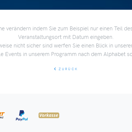
he verändern indem Sie zum Beispiel nur einen Teil des
Veranstaltungsort mit Datum eingeben.
weise nicht sicher sind werfen Sie einen Blick in unser
lle Events in unserem Programm nach dem Alphabet sor
ZURÜCK