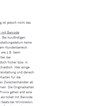
g ist jedoch nicht das
t mit Barcode
 Bei kurzfirstigen
anstaltungsdatum keine
hrem Kundenbereich.
 wie z.B. beim
rten bei
lich früher bzw. in
hiedlich. Hier einige
eranstaltung und danach
Karten für die
gten Zwischenhändler ab
men. Die Originalkarten
e Proms
gehen erst eine
als ticket mit Barcode
e Seats bei
Wimbledon
.