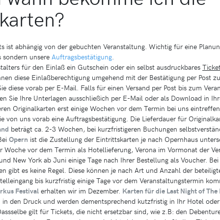
skarten?
ts ist abhängig von der gebuchten Veranstaltung. Wichtig für eine Planun
ts sondern unsere
Auftragsbestätigung
.
stalters für den Einlaß ein Gutschein oder ein selbst ausdruckbares
Ticke
hnen diese Einlaßberechtigung umgehend mit der Bestätigung per Post zu.
ie diese vorab per E-Mail. Falls für einen Versand per Post bis zum Ver
lten Sie Ihre Unterlagen ausschließich per E-Mail oder als Download in I
eren Originalkarten erst einige Wochen vor dem Termin bei uns eintreffen
Sie von uns vorab eine Auftragsbestätigung. Die Lieferdauer für Originalka
and
beträgt ca. 2-3 Wochen, bei kurzfristigeren Buchungen selbstverständ
Bei
Opern
ist die Zustellung der Eintrittskarten je nach Opernhaus untersc
der Woche vor dem Termin als Hotellieferung, Verona im Vormonat der V
und New York ab Juni einige Tage nach Ihrer Bestellung als Voucher. Bei 
en gibt es keine Regel. Diese können je nach Art und Anzahl der beteili
telleingang bis kurzfristig einige Tage vor dem Veranstaltungstermin kom
rkus Festival
erhalten wir im Dezember.
Karten für die Last Night of Th
n den Druck und werden dementsprechend kutzfristig in Ihr Hotel oder 
Dassselbe gilt für Tickets, die nicht ersetzbar sind, wie z.B: den Debentur