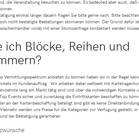
ind, die Veranstaltung besuchen zu können. Es bedeuted aber auch, daß 
können.
tätigung einmal länger dauern fragen Sie bitte gerne nach. Bitte beachten
och nicht bestätigte Bestellungen stornieren können. Der Grund dafür ist
wischenhändler vorab mit einer Stornoanfrage kontaktiert werden müsse
 ich Blöcke, Reihen und
ummern?
es Vermittlungsspektrum anbieten zu können haben wir in der Regel kein
Tickets im Kundenauftrag . Wir arbeiten dabei weltweit mit Kartenagent
ahrzehnte lang am Markt tätig sind und über die notwendigen Kontakte
Top Events sicher und zuverlässig die Eintrittskarten beschaffen zu könn
r an der Kartenbeschaffung beteiligt sind gibt es keine Direktanbindung
Vielmehr werden uns Preise für die Kategorien zur Verfügung gestellt, i
 und bei Bestätigung garantieren.
atzwünsche