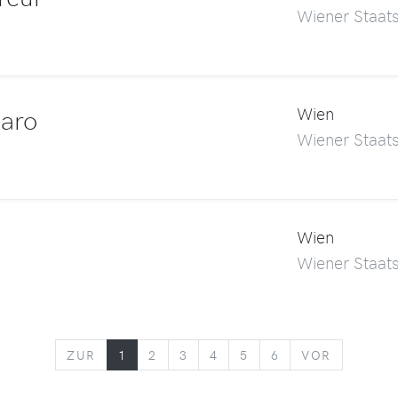
Wiener Staat
garo
Wien
Wiener Staat
Wien
Wiener Staat
ZURÜCK
VORWÄR
ZUR
1
2
3
4
5
6
VOR