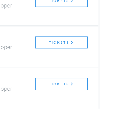
TICKETS
soper
TICKETS
soper
TICKETS
soper
TS