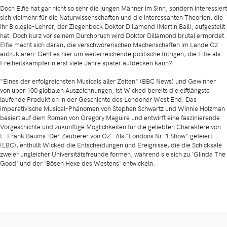
Doch Elfie hat gar nicht so sehr die jungen Männer im Sinn, sondern interessiert
sich vielmehr für die Naturwissenschaften und die interessanten Theorien, die
ihr Biologie-Lehrer, der Ziegenbock Doktor Dillamond (Martin Ball), aufgestellt
hat. Doch kurz vor seinem Durchbruch wird Doktor Dillamond brutal ermordet.
Elfie macht sich daran, die verschwörerischen Machenschaften im Lande Oz
aufzuklären: Geht es hier um weiterreichende politische Intrigen, die Elfie als
Freiheitskämpferin erst viele Jahre später aufdecken kann?
"Eines der erfolgreichsten Musicals aller Zeiten" (BBC News) und Gewinner
von über 100 globalen Auszeichnungen, ist Wicked bereits die elftlängste
laufende Produktion in der Geschichte des Londoner West End. Das
imperativische Musical-Phänomen von Stephen Schwartz und Winnie Holzman
basiert auf dem Roman von Gregory Maguire und entwirft eine faszinierende
Vorgeschichte und zukünftige Möglichkeiten für die geliebten Charaktere von
L. Frank Baums 'Der Zauberer von Oz'. Als "Londons Nr. 1 Show" gefeiert
(LBC), enthüllt Wicked die Entscheidungen und Ereignisse, die die Schicksale
zweier ungleicher Universitätsfreunde formen, während sie sich zu 'Glinda The
Good' und der 'Bösen Hexe des Westens' entwickeln.