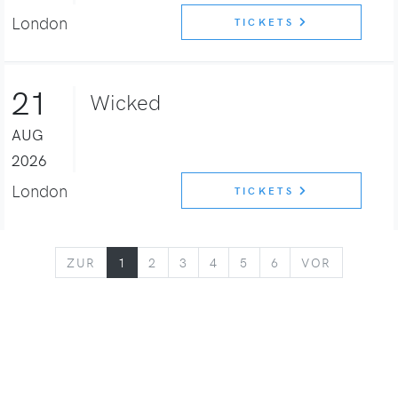
London
TICKETS
21
Wicked
AUG
2026
London
TICKETS
ZURÜCK
VORWÄR
ZUR
1
2
3
4
5
6
VOR