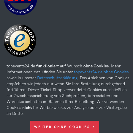
topevents24.de
funktioniert
auf Wunsch
ohne Cookies
. Mehr
Informationen dazu finden Sie unter
topevents24.de ohne Cookies
sowie in unserer
Datenschutzerklärung
. Das Ablehnen von Cookies
Diese Website kann Cookies verwenden. Bitte nehmen Sie weiter
empfehlen wir jedoch nur wenn Sie Ihre Bestellung durchgehend
unten Ihre Einstellungen vor.
fortführen. Dieser Ticket Shop verwendetet Cookies auschließlich
zur Zwischenspeicherung von Suchprofilen, Adressdaten und
© 2026 topevents24.de. All rights reserved.
Warenkorbinhalten im Rahmen Ihrer Bestellung. Wir verwenden
Cookies
nicht
für Werbezwecke, zur Analyse oder zur Weitergabe
an Dritte.
WEITER OHNE COOKIES