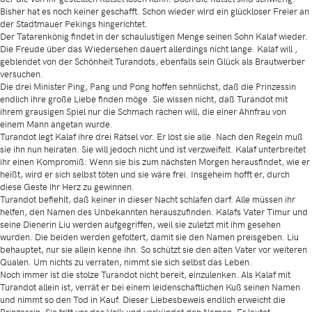
Bisher hat es noch keiner geschafft. Schon wieder wird ein glückloser Freier an
der Stadtmauer Pekings hingerichtet.
Der Tatarenkönig findet in der schaulustigen Menge seinen Sohn Kalaf wieder.
Die Freude über das Wiedersehen dauert allerdings nicht lange. Kalaf will ,
geblendet von der Schönheit Turandots, ebenfalls sein Glück als Brautwerber
versuchen.
Die drei Minister Ping, Pang und Pong hoffen sehnlichst, daß die Prinzessin
endlich ihre große Liebe finden möge. Sie wissen nicht, daß Turandot mit
ihrem grausigen Spiel nur die Schmach rächen will, die einer Ahnfrau von
einem Mann angetan wurde.
Turandot legt Kalaf ihre drei Rätsel vor. Er löst sie alle. Nach den Regeln muß
sie ihn nun heiraten. Sie will jedoch nicht und ist verzweifelt. Kalaf unterbreitet
ihr einen Kompromiß: Wenn sie bis zum nächsten Morgen herausfindet, wie er
heißt, wird er sich selbst töten und sie wäre frei. Insgeheim hofft er, durch
diese Geste ihr Herz zu gewinnen.
Turandot befiehlt, daß keiner in dieser Nacht schlafen darf. Alle müssen ihr
helfen, den Namen des Unbekannten herauszufinden. Kalafs Vater Timur und
seine Dienerin Liu werden aufgegriffen, weil sie zuletzt mit ihm gesehen
wurden. Die beiden werden gefoltert, damit sie den Namen preisgeben. Liu
behauptet, nur sie allein kenne ihn. So schützt sie den alten Vater vor weiteren
Qualen. Um nichts zu verraten, nimmt sie sich selbst das Leben.
Noch immer ist die stolze Turandot nicht bereit, einzulenken. Als Kalaf mit
Turandot allein ist, verrät er bei einem leidenschaftlichen Kuß seinen Namen
und nimmt so den Tod in Kauf. Dieser Liebesbeweis endlich erweicht die
Prinzessin. Sie tritt vor das Volk und verkündet den Namen. Er lautet -