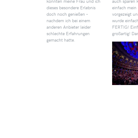
konnten meine Frau und ich
auch sparen 
dieses besondere Erlebnis
einfach mein
doch noch genießen –
vorgezeigt un
nachdem ich bei einem
wurde einfac
anderen Anbieter leider
FERTIG! Einf
schlechte Erfahrungen
großartig! Dan
gemacht hatte.