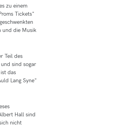
es zu einem
 Proms Tickets"
z geschwenkten
n und die Musik
r Teil des
 und sind sogar
ist das
Auld Lang Syne"
ieses
lbert Hall sind
sich nicht