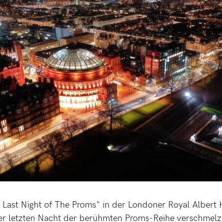
 Last Night of The Proms" in der Londoner Royal Albert H
ser letzten Nacht der berühmten Proms-Reihe verschmelz