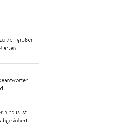
 zu den großen
lierten
 beantworten
nd.
 hinaus ist
abgesichert.