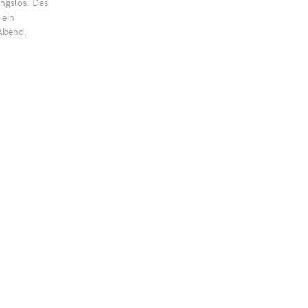
wäre alle paar Mona
ngslos. Das
Zwischeninfo gut.
 ein
Abend.