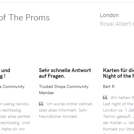
 of The Proms
London
Royal Albert 
e und
Sehr schnelle Antwort
Karten für di
g !
auf Fragen.
Night of the
ps Community
Trusted Shops Community
Bert R.
Member
Wir hatten K
in wenig nervös,
Ich wurde immer zeitnah
Last night of the
 rechtzeitig
über alles informiert. Sehr
London ca. 1 Ja
er alles perfekt
freundlicher Kontakt.
Termin gekauft.
rechtzeitig. Und
der Karten u. te
hätte ich mir
Kontakt zur Vor