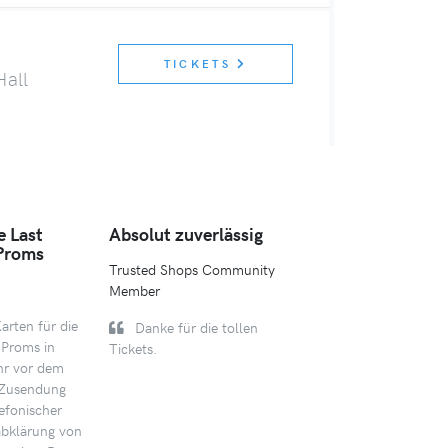
TICKETS
Hall
e Last
Absolut zuverlässig
Ein besonderes 
 Proms
professionell
Trusted Shops Community
unterstützt
Member
Trusted Shops Com
arten für die
Danke für die tollen
Member
 Proms in
Tickets.
Ein besonderes 
hr vor dem
hat alles gut geklapp
 Zusendung
Abstand zwischen 
lefonischer
und Event recht lan
abklärung von