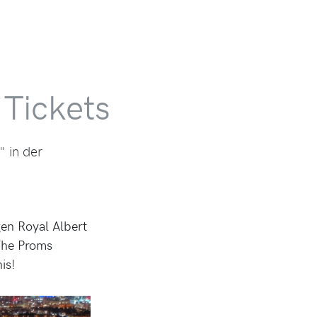
 Tickets
" in der
gen Royal Albert
 The Proms
is!