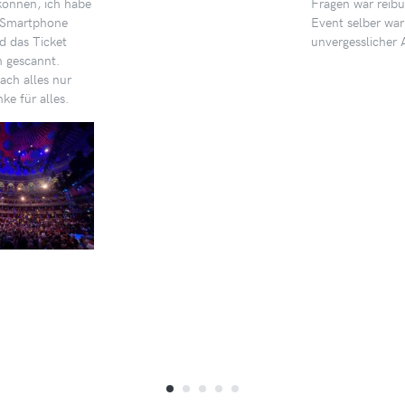
können, ich habe
Fragen war reibu
 Smartphone
Event selber war
d das Ticket
unvergesslicher 
h gescannt.
ach alles nur
ke für alles.