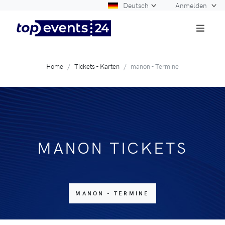
Deutsch
Anmelden
Home
Tickets - Karten
manon - Termine
MANON TICKETS
MANON - TERMINE