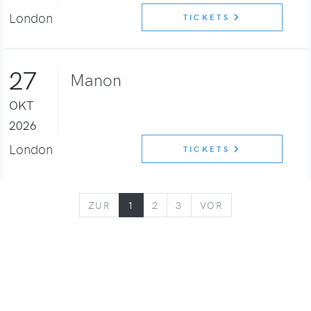
London
TICKETS
27
Manon
OKT
2026
London
TICKETS
ZURÜCK
VORWÄRTS
ZUR
1
2
3
VOR