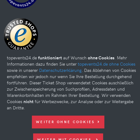
topevents24.de
funktioniert
auf Wunsch
ohne Cookies
. Mehr
Informationen dazu finden Sie unter
topevents24.de ohne Cookies
sowie in unserer
Datenschutzerklärung
. Das Ablehnen von Cookies
empfehlen wir jedoch nur wenn Sie Ihre Bestellung durchgehend
Diese Website kann Cookies verwenden. Bitte nehmen Sie weiter
fortführen. Dieser Ticket Shop verwendetet Cookies auschließlich
unten Ihre Einstellungen vor.
zur Zwischenspeicherung von Suchprofilen, Adressdaten und
Warenkorbinhalten im Rahmen Ihrer Bestellung. Wir verwenden
© 2026 topevents24.de. All rights reserved.
Cookies
nicht
für Werbezwecke, zur Analyse oder zur Weitergabe
an Dritte.
WEITER OHNE COOKIES
WEITER MIT COOKIES