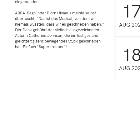
1
eingebunden.
ABBA-Begründer Björn Ulvaeus meinte selbst
überrascht: "Das ist das Musical, von dem wir
AUG 20
niemals wussten, dass wir es geschrieben haben."
Der Dank gebührt der vielfach ausgezeichneten
Autorin Catherine Johnson, die ein lustiges und
gleichzeitig sehr bewegendes Stück geschrieben
1
hat. Einfach "Super trouper"!
AUG 20