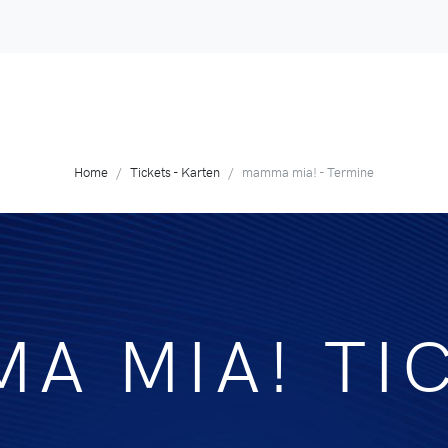
Home
Tickets - Karten
mamma mia! - Termine
A MIA! TI