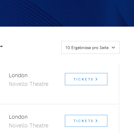
London
TICKETS
Novello Theatre
London
TICKETS
Novello Theatre