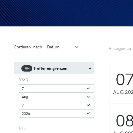
Sortieren
nach
:
Anzeigen ab
Treffer eingrenzen
184
0
VON
AUG 20
0
BIS
AUG 20