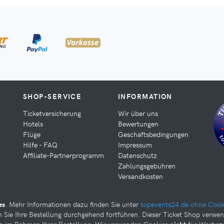
SHOP-SERVICE
INFORMATION
Ticketversicherung
Wir über uns
Hotels
Bewertungen
Flüge
Geschäftsbedingungen
Hilfe - FAQ
Impressum
Affiliate-Partnerprogramm
Datenschutz
Zahlungsgebühren
Versandkosten
es
. Mehr Informationen dazu finden Sie unter
topevents24.de ohne Cook
Sie Ihre Bestellung durchgehend fortführen. Dieser Ticket Shop verwen
Sie weiter unten Ihre
n im Rahmen Ihrer Bestellung. Wir verwenden Cookies
nicht
für Werbezw