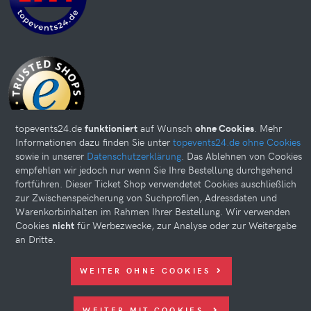
topevents24.de
funktioniert
auf Wunsch
ohne Cookies
. Mehr
Informationen dazu finden Sie unter
topevents24.de ohne Cookies
sowie in unserer
Datenschutzerklärung
. Das Ablehnen von Cookies
empfehlen wir jedoch nur wenn Sie Ihre Bestellung durchgehend
fortführen. Dieser Ticket Shop verwendetet Cookies auschließlich
Diese Website kann Cookies verwenden. Bitte nehmen Sie weiter
zur Zwischenspeicherung von Suchprofilen, Adressdaten und
unten Ihre Einstellungen vor.
Warenkorbinhalten im Rahmen Ihrer Bestellung. Wir verwenden
Cookies
nicht
für Werbezwecke, zur Analyse oder zur Weitergabe
© 2026 topevents24.de. All rights reserved.
an Dritte.
WEITER OHNE COOKIES
WEITER MIT COOKIES