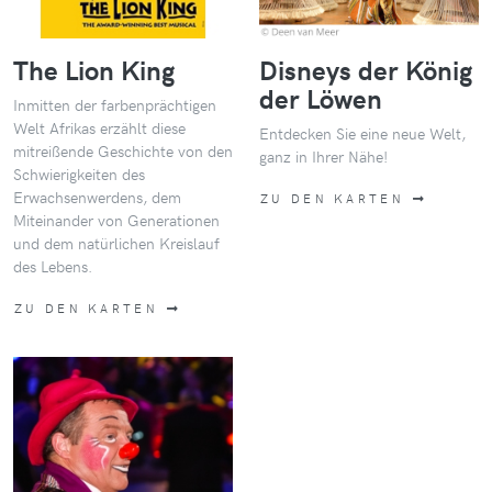
The Lion King
Disneys der König
der Löwen
Inmitten der farbenprächtigen
Welt Afrikas erzählt diese
Entdecken Sie eine neue Welt,
mitreißende Geschichte von den
ganz in Ihrer Nähe!
Schwierigkeiten des
Erwachsenwerdens, dem
ZU DEN KARTEN
Miteinander von Generationen
und dem natürlichen Kreislauf
des Lebens.
ZU DEN KARTEN