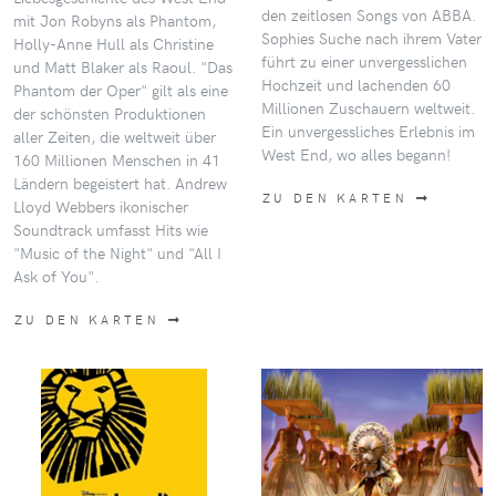
den zeitlosen Songs von ABBA.
mit Jon Robyns als Phantom,
Sophies Suche nach ihrem Vater
Holly-Anne Hull als Christine
führt zu einer unvergesslichen
und Matt Blaker als Raoul. "Das
Hochzeit und lachenden 60
Phantom der Oper" gilt als eine
Millionen Zuschauern weltweit.
der schönsten Produktionen
Ein unvergessliches Erlebnis im
aller Zeiten, die weltweit über
West End, wo alles begann!
160 Millionen Menschen in 41
Ländern begeistert hat. Andrew
ZU DEN KARTEN
Lloyd Webbers ikonischer
Soundtrack umfasst Hits wie
"Music of the Night" und "All I
Ask of You".
ZU DEN KARTEN