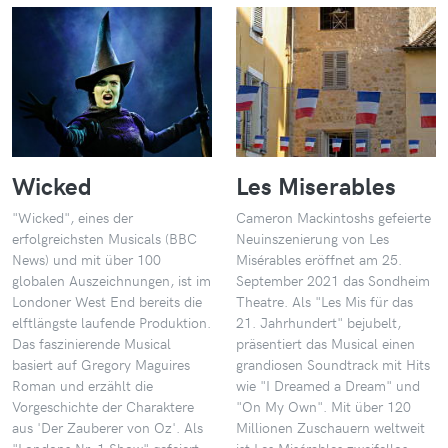
Wicked
Les Miserables
"Wicked", eines der
Cameron Mackintoshs gefeierte
erfolgreichsten Musicals (BBC
Neuinszenierung von Les
News) und mit über 100
Misérables eröffnet am 25.
globalen Auszeichnungen, ist im
September 2021 das Sondheim
Londoner West End bereits die
Theatre. Als "Les Mis für das
elftlängste laufende Produktion.
21. Jahrhundert" bejubelt,
Das faszinierende Musical
präsentiert das Musical einen
basiert auf Gregory Maguires
grandiosen Soundtrack mit Hits
Roman und erzählt die
wie "I Dreamed a Dream" und
Vorgeschichte der Charaktere
"On My Own". Mit über 120
aus 'Der Zauberer von Oz'. Als
Millionen Zuschauern weltweit