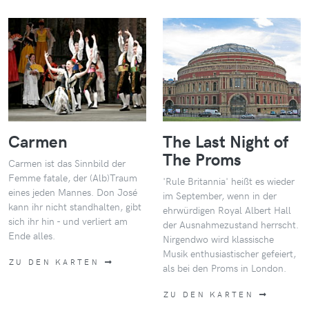
Carmen
The Last Night of
The Proms
Carmen ist das Sinnbild der
Femme fatale, der (Alb)Traum
'Rule Britannia' heißt es wieder
eines jeden Mannes. Don José
im September, wenn in der
kann ihr nicht standhalten, gibt
ehrwürdigen Royal Albert Hall
sich ihr hin - und verliert am
der Ausnahmezustand herrscht.
Ende alles.
Nirgendwo wird klassische
Musik enthusiastischer gefeiert,
ZU DEN KARTEN
als bei den Proms in London.
ZU DEN KARTEN