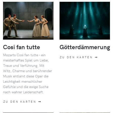
Cosi fan tutte
Götterdämmerung
Mozarts Così fan tutte - ein
ZU DEN KARTEN
meisterhaftes Spiel um Liebe,
Treue und Verführung. Mit
Witz, Charme und berührender
Musik entlarvt diese Oper die
Leichtigkeit menschlicher
Gefühle und die ewige Suche
nach wahrer Leidenschaft.
ZU DEN KARTEN