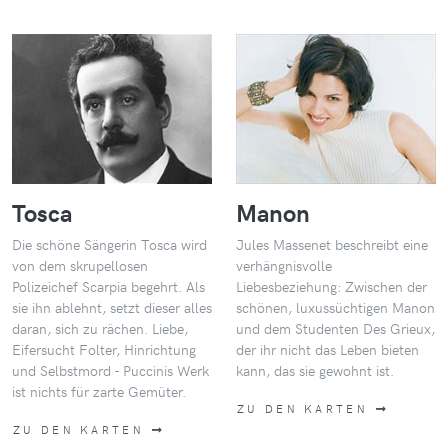
Tosca
Manon
Die schöne Sängerin Tosca wird
Jules Massenet beschreibt eine
von dem skrupellosen
verhängnisvolle
Polizeichef Scarpia begehrt. Als
Liebesbeziehung: Zwischen der
sie ihn ablehnt, setzt dieser alles
schönen, luxussüchtigen Manon
daran, sich zu rächen. Liebe,
und dem Studenten Des Grieux,
Eifersucht Folter, Hinrichtung
der ihr nicht das Leben bieten
und Selbstmord - Puccinis Werk
kann, das sie gewohnt ist.
ist nichts für zarte Gemüter.
ZU DEN KARTEN
ZU DEN KARTEN