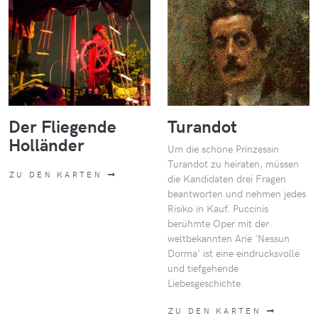
Der Fliegende
Turandot
Holländer
Um die schöne Prinzessin
Turandot zu heiraten, müssen
ZU DEN KARTEN
die Kandidaten drei Fragen
beantworten und nehmen jedes
Risiko in Kauf. Puccinis
berühmte Oper mit der
weltbekannten Arie 'Nessun
Dorma' ist eine eindrucksvolle
und tiefgehende
Liebesgeschichte.
ZU DEN KARTEN