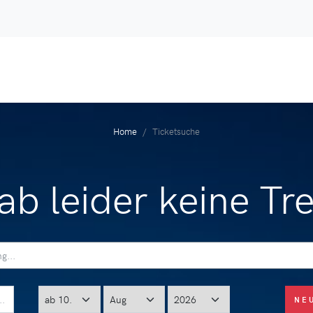
Home
Ticketsuche
ab leider keine Tre
NE