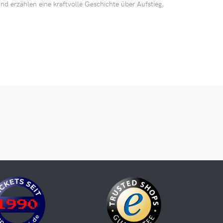
d erzählen eine kraftvolle Geschichte über Aufstieg,