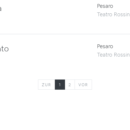
a
Pesaro
Teatro Rossin
nto
Pesaro
Teatro Rossin
ZURÜCK
VORWÄRTS
ZUR
1
2
VOR