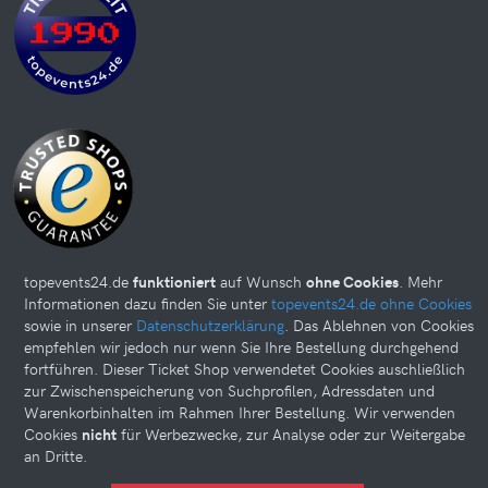
topevents24.de
funktioniert
auf Wunsch
ohne Cookies
. Mehr
Informationen dazu finden Sie unter
topevents24.de ohne Cookies
sowie in unserer
Datenschutzerklärung
. Das Ablehnen von Cookies
Diese Website kann Cookies verwenden. Bitte nehmen Sie weiter
empfehlen wir jedoch nur wenn Sie Ihre Bestellung durchgehend
unten Ihre Einstellungen vor.
fortführen. Dieser Ticket Shop verwendetet Cookies auschließlich
zur Zwischenspeicherung von Suchprofilen, Adressdaten und
© 2026 topevents24.de. All rights reserved.
Warenkorbinhalten im Rahmen Ihrer Bestellung. Wir verwenden
Cookies
nicht
für Werbezwecke, zur Analyse oder zur Weitergabe
an Dritte.