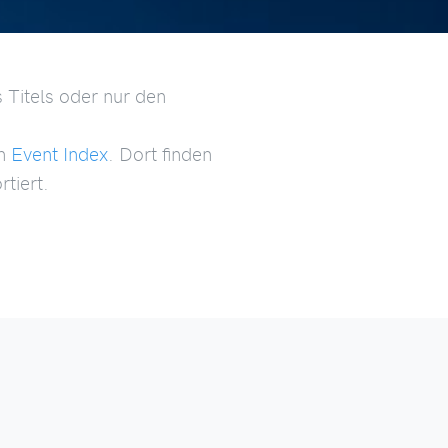
 Titels oder nur den
en
Event Index
. Dort finden
tiert.