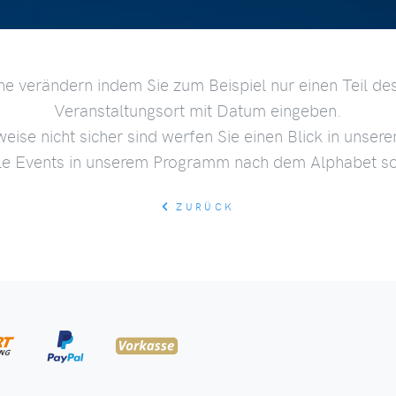
he verändern indem Sie zum Beispiel nur einen Teil des
Veranstaltungsort mit Datum eingeben.
weise nicht sicher sind werfen Sie einen Blick in unser
lle Events in unserem Programm nach dem Alphabet sor
ZURÜCK