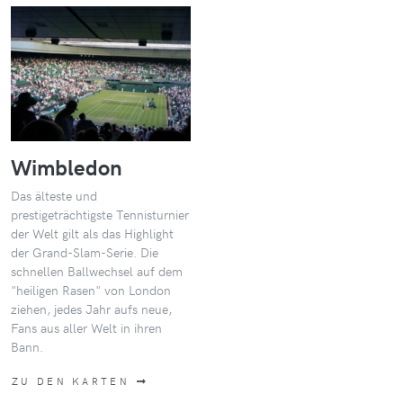
Wimbledon
Das älteste und
prestigeträchtigste Tennisturnier
der Welt gilt als das Highlight
der Grand-Slam-Serie. Die
schnellen Ballwechsel auf dem
"heiligen Rasen" von London
ziehen, jedes Jahr aufs neue,
Fans aus aller Welt in ihren
Bann.
ZU DEN KARTEN