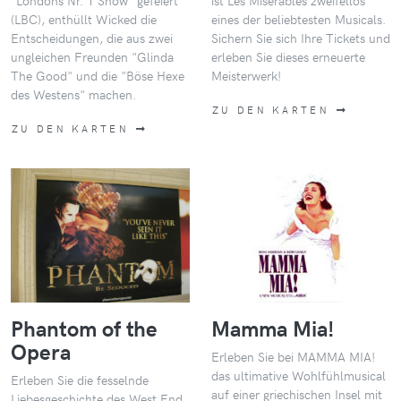
"Londons Nr. 1 Show" gefeiert
ist Les Misérables zweifellos
(LBC), enthüllt Wicked die
eines der beliebtesten Musicals.
Entscheidungen, die aus zwei
Sichern Sie sich Ihre Tickets und
ungleichen Freunden "Glinda
erleben Sie dieses erneuerte
The Good" und die "Böse Hexe
Meisterwerk!
des Westens" machen.
ZU DEN KARTEN
ZU DEN KARTEN
Phantom of the
Mamma Mia!
Opera
Erleben Sie bei MAMMA MIA!
das ultimative Wohlfühlmusical
Erleben Sie die fesselnde
auf einer griechischen Insel mit
Liebesgeschichte des West End