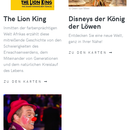
The Lion King
Disneys der König
der Löwen
Inmitten der farbenprächtigen
Welt Afrikas erzählt diese
Entdecken Sie eine neue Welt,
mitreißende Geschichte von den
ganz in Ihrer Nähe!
Schwierigkeiten des
Erwachsenwerdens, dem
ZU DEN KARTEN
Miteinander von Generationen
und dem natürlichen Kreislauf
des Lebens.
ZU DEN KARTEN