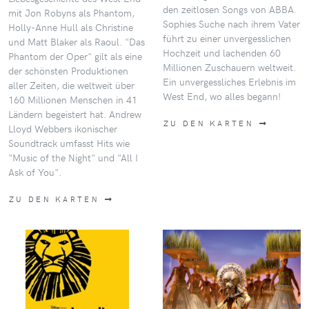
den zeitlosen Songs von ABBA.
mit Jon Robyns als Phantom,
Sophies Suche nach ihrem Vater
Holly-Anne Hull als Christine
führt zu einer unvergesslichen
und Matt Blaker als Raoul. "Das
Hochzeit und lachenden 60
Phantom der Oper" gilt als eine
Millionen Zuschauern weltweit.
der schönsten Produktionen
Ein unvergessliches Erlebnis im
aller Zeiten, die weltweit über
West End, wo alles begann!
160 Millionen Menschen in 41
Ländern begeistert hat. Andrew
ZU DEN KARTEN
Lloyd Webbers ikonischer
Soundtrack umfasst Hits wie
"Music of the Night" und "All I
Ask of You".
ZU DEN KARTEN