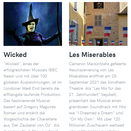
Wicked
Les Miserables
"Wicked", eines der
Cameron Mackintoshs gefeierte
erfolgreichsten Musicals (BBC
Neuinszenierung von Les
News) und mit über 100
Misérables eröffnet am 25.
globalen Auszeichnungen, ist im
September 2021 das Sondheim
Londoner West End bereits die
Theatre. Als "Les Mis für das
elftlängste laufende Produktion.
21. Jahrhundert" bejubelt,
Das faszinierende Musical
präsentiert das Musical einen
basiert auf Gregory Maguires
grandiosen Soundtrack mit Hits
Roman und erzählt die
wie "I Dreamed a Dream" und
Vorgeschichte der Charaktere
"On My Own". Mit über 120
aus 'Der Zauberer von Oz'. Als
Millionen Zuschauern weltweit